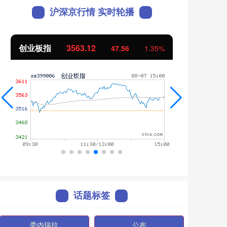
沪深京行情 实时轮播
基金指数
7242.10
国
12.30
0.17%
话题标签
委内瑞拉
公布