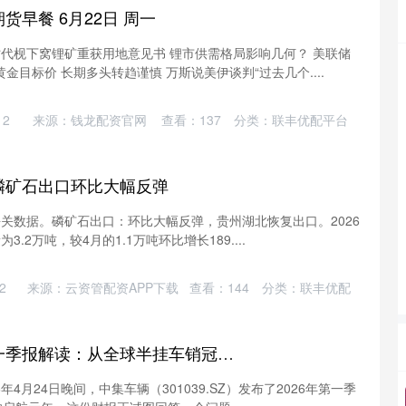
货早餐 6月22日 周一
时代枧下窝锂矿重获用地意见书 锂市供需格局影响几何？ 美联储
目标价 长期多头转趋谨慎 万斯说美伊谈判“过去几个....
创业板指
3563.12
%
47.56
1.35%
12
来源：钱龙配资官网
查看：
137
分类：
联丰优配平台
磷矿石出口环比大幅反弹
来自海关数据。磷矿石出口：环比大幅反弹，贵州湖北恢复出口。2026
.2万吨，较4月的1.1万吨环比增长189....
2
来源：云资管配资APP下载
查看：
144
分类：
联丰优配
尊享配资 中集车辆一季报解读：从全球半挂车销冠到EV-RT生态棋手
年4月24日晚间，中集车辆（301039.SZ）发布了2026年第一季