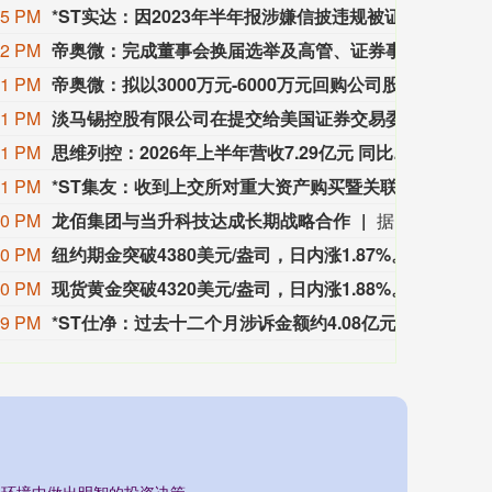
55 PM
*ST实达：因2023年半年报涉嫌信披违规被证监会立案
*ST实
52 PM
帝奥微：完成董事会换届选举及高管、证券事务代表聘任
帝奥微
51 PM
帝奥微：拟以3000万元-6000万元回购公司股份
帝奥微
51 PM
淡马锡控股有限公司在提交给美国证券交易委员会（SEC）的文件中披露，其持有太空探索技术公司（SpaceX）980万股A类股份。
淡马锡控
51 PM
思维列控：2026年上半年营收7.29亿元 同比增长5.73%
思维列控
51 PM
*ST集友：收到上交所对重大资产购买暨关联交易问询函
*ST集
50 PM
龙佰集团与当升科技达成长期战略合作
据龙佰集团消息，8月2日—3日，龙佰集团董事长许冉一行赴四川攀枝花，与当升科技开展专项对接洽谈并成功达成长期战略合作，助力钒钛新能源产业延链、补链、强链。根据战略合作协议，双方将围绕原料保供、联合研发、产能整合、绿色制造深化协作，贯通“钒钛磁铁矿—钛白粉—硫酸亚铁—磷酸铁—磷酸铁锂”绿色闭环产业链，补齐新能源产业短板，健全区域产业体系。
50 PM
纽约期金突破4380美元/盎司，日内涨1.87%。
纽约期金
50 PM
现货黄金突破4320美元/盎司，日内涨1.88%。
现货黄金
49 PM
*ST仕净：过去十二个月涉诉金额约4.08亿元 未结金额占净资产近九成
*ST
场环境中做出明智的投资决策。