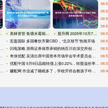
06:
06:
06:
06:
美林资管 鱼塘水霉病已爆发怎么治疗最有效？鱼得了水霉病怎么治
股升网 2025年10月7日辽宁鞍山宁远农产品批发市场价格行
06:
宏盈国际 多国餐饮齐聚CBD，“北京辣节”热辣开场
06:
闪电策略 浙商证券保荐承销的纳百川在深交所创业板上市
06:
奇侠优配 吴清出席中国资本市场学会学术委员会成立会议并召开资
06:
优配中国 5月9日晶能转债上涨0.22%，转股溢价率138%
06:
赚配网 作业减了睡眠多了，学校开班会教孩子咋健康成长？
06:
/股票配资平台应提供个性化的投资建议和策略,帮助投资者在复杂多变的市