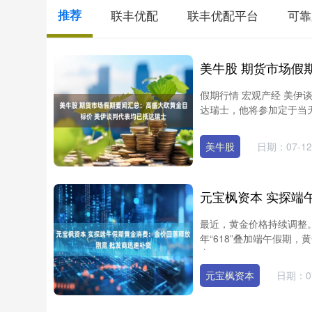
推荐
联丰优配
联丰优配平台
可靠
假期行情 宏观产经 美伊
达瑞士，他将参加定于当天
美牛股
日期：07-12
最近，黄金价格持续调整
年“618”叠加端午假期
态，....
元宝枫资本
日期：07