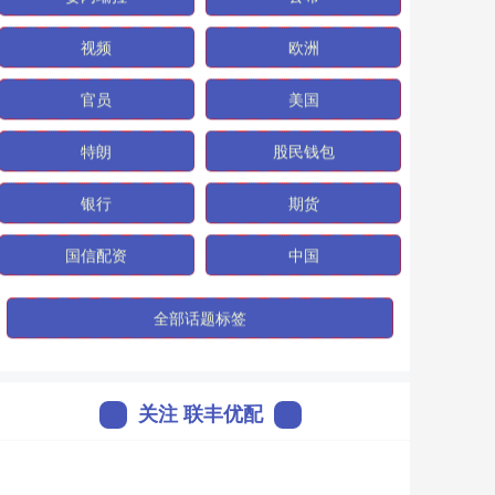
视频
欧洲
官员
美国
特朗
股民钱包
银行
期货
国信配资
中国
全部话题标签
关注 联丰优配