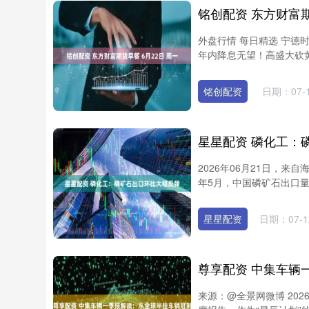
铭创配资 东方财富期
外盘行情 每日精选 宁德
年内降息无望！高盛大砍黄金
北证50
1134.24
13
0.93%
11.37
1.01
铭创配资
日期：07-
星星配资 磷化工：
2026年06月21日，
年5月，中国磷矿石出口量为3
星星配资
日期：07-1
来源：@全景网微博 2026