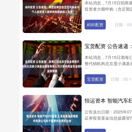
本站消息，7月15日招
投资者大额申购（含定期
金....
屿科配资
日期：05-
本站消息，7月15日渤
整代销机构北京度小满基
额....
宝货配资
日期：05-1
公告送出日期：2025年
证券投资基金信息披露管理