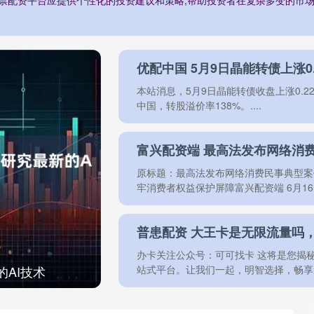
优配中国 5月9日晶能转债上涨0.
本站消息，5月9日晶能转债收盘上涨0.22%
中国，转股溢价率138%。....
富兴配资端 最高法发布网络消
原标题：最高法发布网络消费民事典型案
牢消费者权益保护屏障富兴配资端 6月16日，
普患配资 大王卡是无限流量吗
办卡关注公众号：可可找卡 这将是您揭
AI技术
站式平台。让我们一起，明智选择，畅享无忧