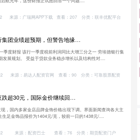
启航元年，这份财报正试图回答一个问题....
2
来源：广瑞网APP下载
查看：
207
分类：
联丰优配平台
股民钱包 劳埃德银行集团业绩超预期，但警告地缘战争冲击英国经济
第一季度财报 该行一季度税前利润同比大增三分之一 劳埃德银行集
期发展规划。 受益于贷款业务稳步增长以及结构性对....
2
来源：易达人配资官网
查看：
90
分类：
可靠股票配资
点赢通 金饰克价一夜跌超30元，国际金价继续回撤至4500美元附近
计发现，国内多家金店品牌金饰价格出现下调。界面新闻查询各大主
金饰品报价为1404元/克，较前一日的1438元/....
2
来源：配资巴士
查看：
76
分类：
期货配资门户