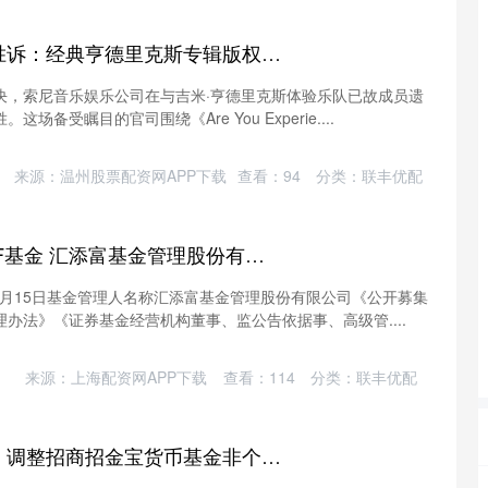
鸿满仓 索尼在英国胜诉：经典亨德里克斯专辑版权之争尘埃落定
决，索尼音乐娱乐公司在与吉米·亨德里克斯体验乐队已故成员遗
备受瞩目的官司围绕《Are You Experie....
来源：温州股票配资网APP下载
查看：
94
分类：
联丰优配
牛来乐 医疗器械ETF基金 汇添富基金管理股份有限公司关于董事长变更的公告
07月15日基金管理人名称汇添富基金管理股份有限公司《公开募集
办法》《证券基金经营机构董事、监公告依据事、高级管....
来源：上海配资网APP下载
查看：
114
分类：
联丰优配
峪科配资 公告速递：调整招商招金宝货币基金非个人投资者大额申购和转换转入业务