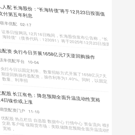
证星策略 拓尔思：公司一直在跟踪和研究最新的AI
技术
联丰优配平台
02-20
证券日报网讯12月8日，拓尔思（300229）在互动平台回
答投资者提问时表示，公司作为AI领域的技术厂商，一直
在跟踪和研
优配中国 5月9日晶能转债上涨0.22%，转股溢价率
138%
期货配资门户
12-22
本站消息，5月9日晶能转债收盘上涨0.22%，报98.52元/
张，成交额4455.77万元优配中国，转股溢价率138%。
富兴配资端 最高法发布网络消费民事典型案例
期货配资门户
12-29
原标题：最高法发布网络消费民事典型案例富兴配资端 发
挥司法裁判示范引领作用筑牢消费者权益保护屏障富兴配
资端 6月16日，