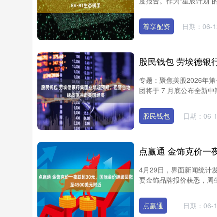
度报告。作为“星辰计划”的
尊享配资
日期：06-1
专题：聚焦美股2026年
团将于 7 月底公布全新中
股民钱包
日期：06-1
4月29日，界面新闻统
要金饰品牌报价获悉，周生生足
点赢通
日期：06-1