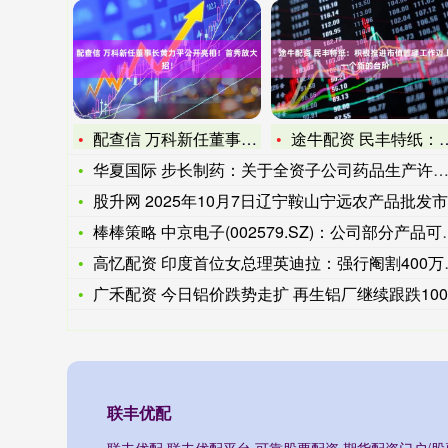
配查信 万科新任董事长黄力平公开亮相！首秀放大招！
途牛配资 民丰特纸：积极推进市值管理工作迈上一个新的台阶
华夏国际 步长制药：关于全资子公司药品生产许可证变更的公告
股升网 2025年10月7日辽宁鞍山宁远农产品批发市场价格行
棒棒策略 中京电子(002579.SZ)：公司部分产品可配套
高忆配资 印度首位女总理英迪拉：强行阉割400万男性，66岁
广禾配资 今日铝价跌势走扩 再生铝厂继续跟跌100元/吨
联丰优配
联丰优配,联丰优配平台,可靠股票配资,期货配资门户