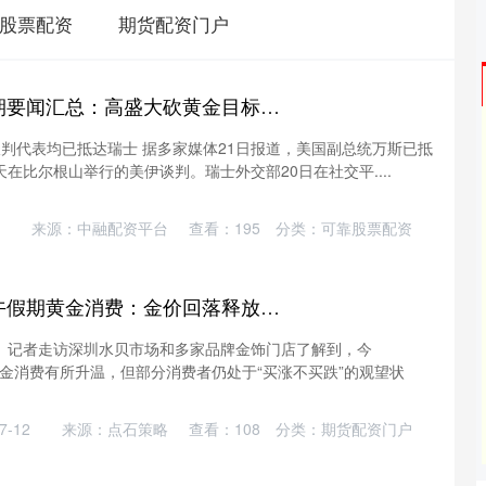
股票配资
期货配资门户
美牛股 期货市场假期要闻汇总：高盛大砍黄金目标价 美伊谈判代表均已抵达瑞士
谈判代表均已抵达瑞士 据多家媒体21日报道，美国副总统万斯已抵
在比尔根山举行的美伊谈判。瑞士外交部20日在社交平....
来源：中融配资平台
查看：
195
分类：
可靠股票配资
元宝枫资本 实探端午假期黄金消费：金价回落释放刚需 批发商迅速补货
。记者走访深圳水贝市场和多家品牌金饰门店了解到，今
，黄金消费有所升温，但部分消费者仍处于“买涨不买跌”的观望状
-12
来源：点石策略
查看：
108
分类：
期货配资门户