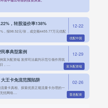
22%，转股溢价率138%
12-22
，报98.52元/张，成交额4455.77万元优配
优配中国
费民事典型案例
12-29
例富兴配资端 发挥司法裁判示范引领作用筑
....
富兴配资端
，大王卡免流范围陷阱
02-26
秘流量卡真相、探索优质正规流量卡办理的一
网络....
普患配资