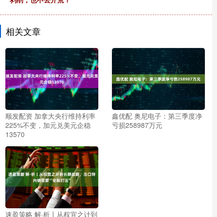
相关文章
顺发配资 加拿大央行维持利率
鑫优配 奥尼电子：第三季度净
225%不变，加元兑美元企稳
亏损258987万元
13570
速盈策略 解·析丨从权宜之计到