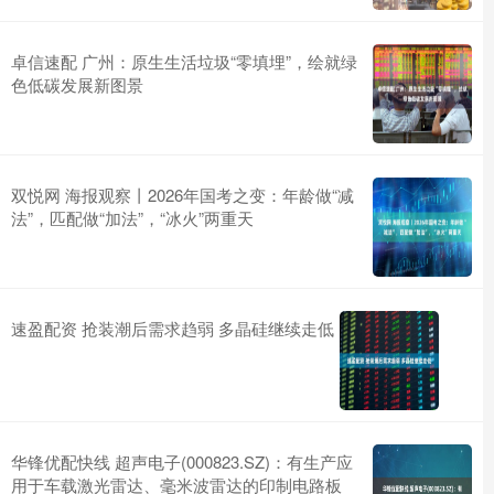
卓信速配 广州：原生生活垃圾“零填埋”，绘就绿
色低碳发展新图景
双悦网 海报观察丨2026年国考之变：年龄做“减
法”，匹配做“加法”，“冰火”两重天
速盈配资 抢装潮后需求趋弱 多晶硅继续走低
华锋优配快线 超声电子(000823.SZ)：有生产应
用于车载激光雷达、毫米波雷达的印制电路板