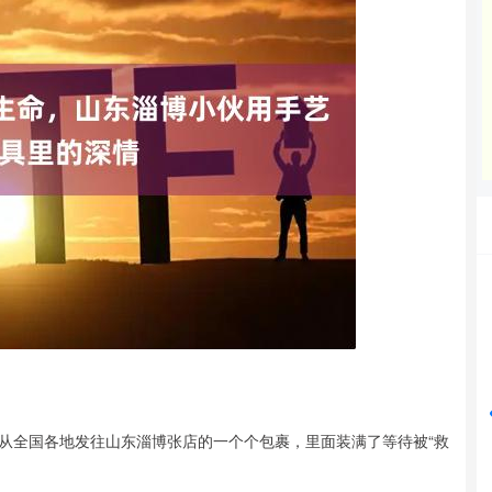
沪深300
4694.44
42%
43.13
0.93%
从全国各地发往山东淄博张店的一个个包裹，里面装满了等待被“救