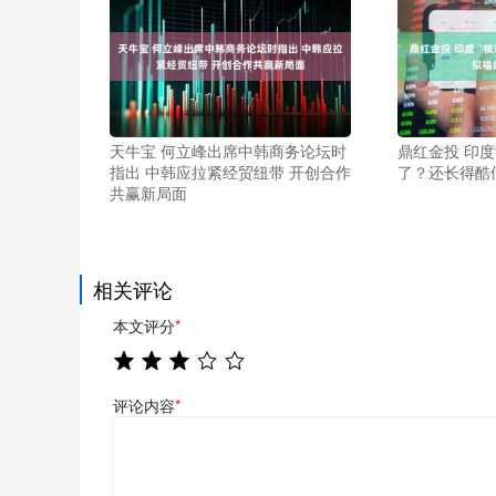
天牛宝 何立峰出席中韩商务论坛时
鼎红金投 印度
指出 中韩应拉紧经贸纽带 开创合作
了？还长得酷
共赢新局面
相关评论
本文评分
*
评论内容
*