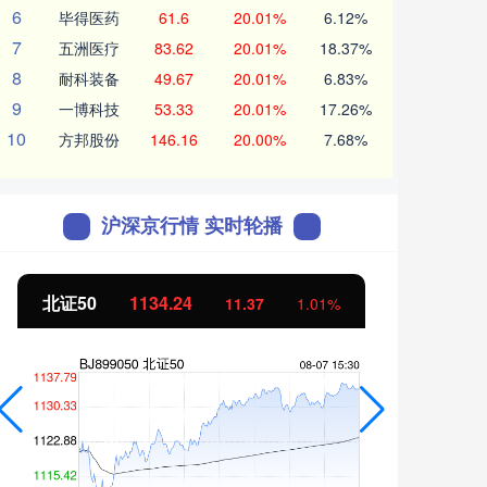
6
毕得医药
61.6
20.01%
6.12%
7
五洲医疗
83.62
20.01%
18.37%
8
耐科装备
49.67
20.01%
6.83%
9
一博科技
53.33
20.01%
17.26%
10
方邦股份
146.16
20.00%
7.68%
沪深京行情 实时轮播
北证50
1134.24
创业
11.37
1.01%