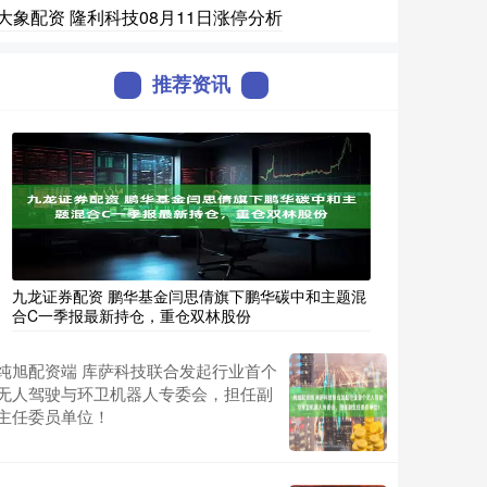
大象配资 隆利科技08月11日涨停分析
推荐资讯
九龙证券配资 鹏华基金闫思倩旗下鹏华碳中和主题混
合C一季报最新持仓，重仓双林股份
纯旭配资端 库萨科技联合发起行业首个
无人驾驶与环卫机器人专委会，担任副
主任委员单位！