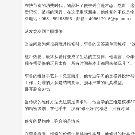
在快节奏的消费时代，物品坏了便被丢弃是常态。然而，这
贵记忆、破损的玩具，在这里重获新生。他修复的不仅是物
料电话：0531-85193656；邮箱：405617016@qq.com）
从发烧友到全职维修
当被问及为何投身玩具维修时，李鲁的回答简单而纯粹：“
这种热爱，最终从爱好变成了生活的主旋律。他坦言，今年
现在需要修的玩具太多，所有时间基本上都用来修玩具了。
李鲁的维修手艺并非凭空而来。他专业学习的是模具设计与
工作，处理的大多是结构复杂、损坏严重的玩具模型。
展开剩余67%
当传统的维修方法无法满足需求时，他自学的三维建模和3D
的精密级别，在他手中，没有“修不好”的概念，只有时间、
修复的是物件，弥合的是情感
在李鲁看来，维修的价值远超越物件本身。他修过的玩具成