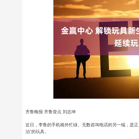
深证成指
14311.01
8
1.02%
200.89
1.
齐鲁晚报·齐鲁壹点 刘志坤
近日，李鲁的手机格外忙碌。无数咨询电话的另一端，是正
治”的玩具。