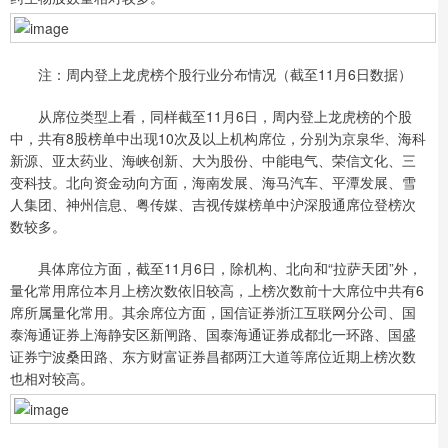
注：周内登上龙虎榜个股行业分布情况（截至11月6日数据）
从席位类型上看，同样截至11月6日，周内登上龙虎榜的个股
中，共有8股榜单中出现10次及以上机构席位，分别为京泉华、海科
新源、亚太药业、海峡创新、大为股份、中能电气、荣信文化、三
变科技。北向资金动向方面，海南发展、海马汽车、平潭发展、雪
人集团、神州信息、粤传媒、吉视传媒榜单中沪深股通席位登榜次
数较多。
具体席位方面，截至11月6日，除机构、北向和“拉萨天团”外，
量化常用席位本月上榜次数依旧较高，上榜次数前十大席位中共有6
席所属量化常用。其余席位方面，国信证券浙江互联网分公司、国
泰海通证券上海静安区新闸路、国泰海通证券成都北一环路、国盛
证券宁波桑田路、东方财富证券昌都两江大道等席位近期上榜次数
也相对较高。