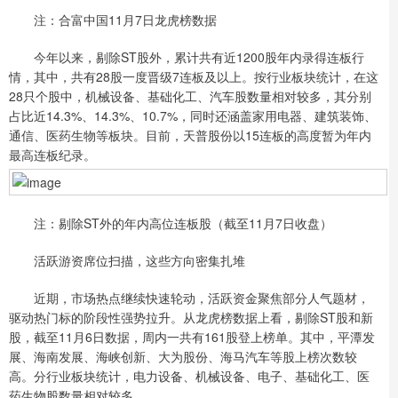
注：合富中国11月7日龙虎榜数据
今年以来，剔除ST股外，累计共有近1200股年内录得连板行
情，其中，共有28股一度晋级7连板及以上。按行业板块统计，在这
28只个股中，机械设备、基础化工、汽车股数量相对较多，其分别
占比近14.3%、14.3%、10.7%，同时还涵盖家用电器、建筑装饰、
通信、医药生物等板块。目前，天普股份以15连板的高度暂为年内
最高连板纪录。
注：剔除ST外的年内高位连板股（截至11月7日收盘）
活跃游资席位扫描，这些方向密集扎堆
近期，市场热点继续快速轮动，活跃资金聚焦部分人气题材，
驱动热门标的阶段性强势拉升。从龙虎榜数据上看，剔除ST股和新
股，截至11月6日数据，周内一共有161股登上榜单。其中，平潭发
展、海南发展、海峡创新、大为股份、海马汽车等股上榜次数较
高。分行业板块统计，电力设备、机械设备、电子、基础化工、医
药生物股数量相对较多。