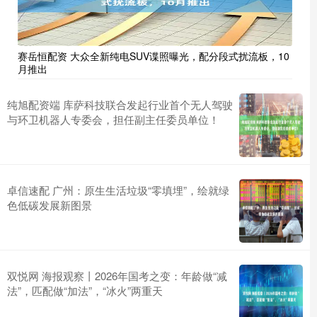
赛岳恒配资 大众全新纯电SUV谍照曝光，配分段式扰流板，10
月推出
纯旭配资端 库萨科技联合发起行业首个无人驾驶
与环卫机器人专委会，担任副主任委员单位！
卓信速配 广州：原生生活垃圾“零填埋”，绘就绿
色低碳发展新图景
双悦网 海报观察丨2026年国考之变：年龄做“减
法”，匹配做“加法”，“冰火”两重天