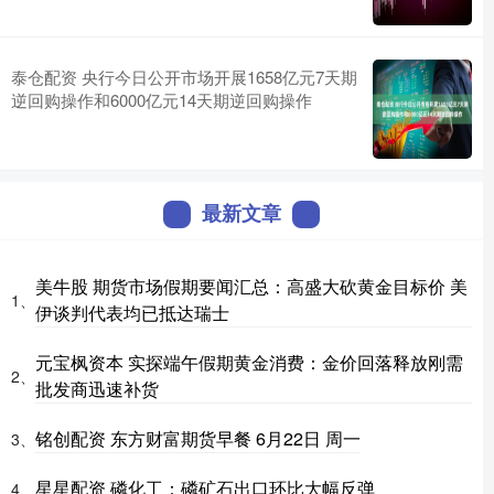
泰仓配资 央行今日公开市场开展1658亿元7天期
逆回购操作和6000亿元14天期逆回购操作
最新文章
美牛股 期货市场假期要闻汇总：高盛大砍黄金目标价 美
1、
伊谈判代表均已抵达瑞士
元宝枫资本 实探端午假期黄金消费：金价回落释放刚需
2、
批发商迅速补货
铭创配资 东方财富期货早餐 6月22日 周一
3、
星星配资 磷化工：磷矿石出口环比大幅反弹
4、