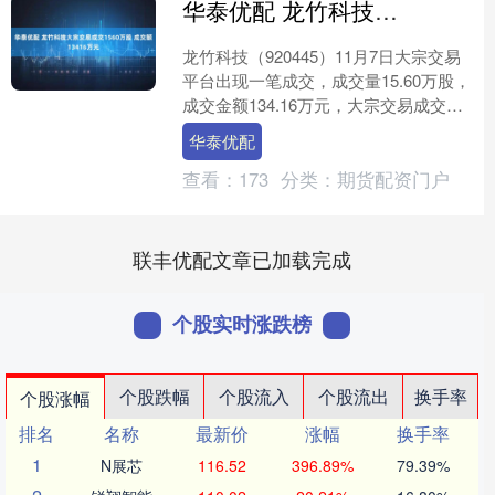
华泰优配 龙竹科技大宗交易成交1560万股 成交额13416万元
龙竹科技（920445）11月7日大宗交易
平台出现一笔成交，成交量15.60万股，
成交金额134.16万元，大宗交易成交价
为8.60元，相对今日收盘价折价30.....
华泰优配
查看：
173
分类：
期货配资门户
联丰优配文章已加载完成
个股实时涨跌榜
个股跌幅
个股流入
个股流出
换手率
个股涨幅
排名
名称
最新价
涨幅
换手率
1
N展芯
116.52
396.89%
79.39%