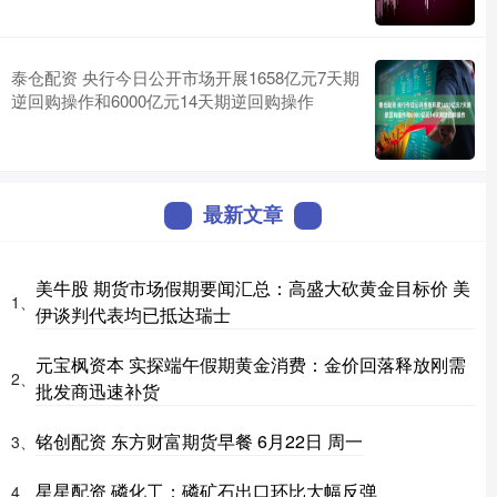
泰仓配资 央行今日公开市场开展1658亿元7天期
逆回购操作和6000亿元14天期逆回购操作
最新文章
美牛股 期货市场假期要闻汇总：高盛大砍黄金目标价 美
1、
伊谈判代表均已抵达瑞士
元宝枫资本 实探端午假期黄金消费：金价回落释放刚需
2、
批发商迅速补货
铭创配资 东方财富期货早餐 6月22日 周一
3、
星星配资 磷化工：磷矿石出口环比大幅反弹
4、