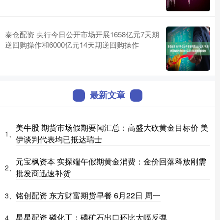
泰仓配资 央行今日公开市场开展1658亿元7天期
逆回购操作和6000亿元14天期逆回购操作
最新文章
美牛股 期货市场假期要闻汇总：高盛大砍黄金目标价 美
1、
伊谈判代表均已抵达瑞士
元宝枫资本 实探端午假期黄金消费：金价回落释放刚需
2、
批发商迅速补货
铭创配资 东方财富期货早餐 6月22日 周一
3、
星星配资 磷化工：磷矿石出口环比大幅反弹
4、