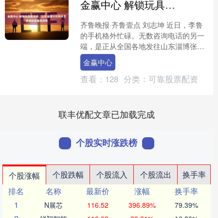
金赢中心 解锁玩具新生命，山东淄博小伙用手艺延续玩具里的深情
齐鲁晚报·齐鲁壹点 刘志坤 近日，李鲁
的手机格外忙碌。无数咨询电话的另一
端，是正从全国各地发往山东淄博张店
的一个个包裹，里面装满了等待被“救
金赢中心
治”的玩具。 在快节....
查看：
128
分类：
可靠股票配资
联丰优配文章已加载完成
个股实时涨跌榜
个股跌幅
个股流入
个股流出
换手率
个股涨幅
排名
名称
最新价
涨幅
换手率
1
N展芯
116.52
396.89%
79.39%