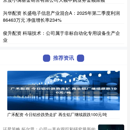
兴华配资 长盛电子信息产业混合A：2025年第二季度利润
86463万元 净值增长率234%
俊升配资 科瑞技术：公司属于非标自动化专用设备生产企
业
推荐资讯
广禾配资 今日铝价跌势走扩 再生铝厂继续跟跌100元/吨
证星策略 拓尔思：公司一直在跟踪和研究最新的