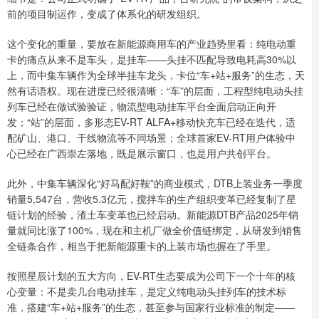
前的项目制运作，变成了体系化的研发组织。
这个变化的重量，要放在新能源商用车的产业趋势里看：纯电动重
卡的痛点从来不是车头，是挂车——头挂不匹配导致电耗高30%以
上，而中集车辆作为全球半挂车龙头，卡位“车+站+服务”的生态，天
然有话语权。现在进度已经很清晰：“车”的层面，工程型纯电动头挂
列车已经在做试验验证，物流型电动挂车平台全面启动正向开
发；“站”的层面，多形态EV-RT ALFA+移动快充车已经在迭代，适
配矿山、港口、干线物流等不同场景；全球首家EV-RT用户体验中
心已经在广西崇左落地，既是展示窗口，也是用户共创平台。
此外，中集车辆深化“好马配好鞍”的商业模式，DTB上装业务一季度
销量5,547台，营收5.3亿元，搅拌车的生产组织变革已经复制了星
链计划的经验，渣土车变革也已经启动。新能源DTB产品2025年销
量就同比涨了100%，现在和主机厂做全价值链绑定，从研发到销售
全链条合作，相当于把新能源重卡的上装市场也握在了手里。
按照星辰计划的五大方向，EV-RT生态要成为公司下一个十年的核
心变量：不是卖几台电动挂车，是定义纯电动头挂列车的技术标
准，搭建“车+站+服务”的生态，甚至参与国家行业标准的制定——