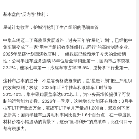
基本盘的“反内卷”胜利：
星链计划收官，护城河挖到了生产组织的毛细血管​
中集车辆迈上了高质量发展道路，过去三年的“星链计划”，已经把中
集车辆变成了一家“用生产组织效率降维打击同行”的高端制造企业。
2025年星链计划圆满收官时，一组数据已经预示了今天的业绩韧
性：公司半挂车业务连续13年位居全球销量第一，国内市占率突破
22.2%，连续七年第一；液罐车市占率26.5%，逆势拿下行业第一。
这种市占率的提升，不是靠价格战抢来的，是“星链计划”把生产组织
的效率抠到了极致：2025年LTP半挂车和液罐车工时节降
30%-40%，集中采购覆盖率达80%以上，为业务高增长提供了可复
制的运营能力支撑。2026年一季度，这种增长动能还在释放：3月半
挂车LTP产量近万台，液罐车LTP单月产量超1,200台，双双创下历
史新高；国内半挂车业务毛利率同比提升1.6个百分点，在一季度原
材料价格小幅波动的背景下，这份“量增利升”的成绩单，比任何口号
都有说服力。