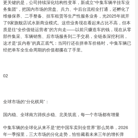
更关键的是，公司持续深化结构性变革，新成立“中集车辆半挂车业
务集团”，把国内市场的营盘、兵力、中后台流程全打通，还孵化了
维修保养、二手整备、挂车租赁等生产性服务业务，光2025年就开
了9家旗舰店试水新商业模式。这些业务现在看起来占比不高，但本
质是往“全价值链运营者”的方向走——以前只赚造车的钱，现在从零
部件集采、车辆销售、后市场服务到二手交易，全链条深挖利润，
这才是“反内卷”的真正底气：当同行还在拼单车价格时，中集车辆已
经把单车全生命周期的价值都攥在了手里。
02
全球市场的“分化棋局”：
国内稳、全球南方蹄疾步稳、北美筑底，每一个市场都有增量​
中集车辆的全球化从来不是“把中国车卖到全世界”那么简单，2026
年一季报里，三大市场的分化走势，恰恰藏着未来三年的增长弹