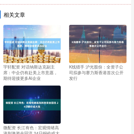
相关文章
宇轩配资 对话纳斯达克副主
K线猎手 沪光股份：全资子公
席：中企仍有赴美上市意愿，
司拟参与赛力斯香港首次公开
期待迎接更多AI企业
发行
微配资 长江有色：宏观情绪高
涨刺激资金回流 24日铜价或大