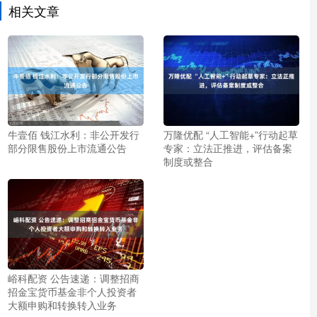
相关文章
牛壹佰 钱江水利：非公开发行
万隆优配 “人工智能+”行动起草
部分限售股份上市流通公告
专家：立法正推进，评估备案
制度或整合
峪科配资 公告速递：调整招商
招金宝货币基金非个人投资者
大额申购和转换转入业务