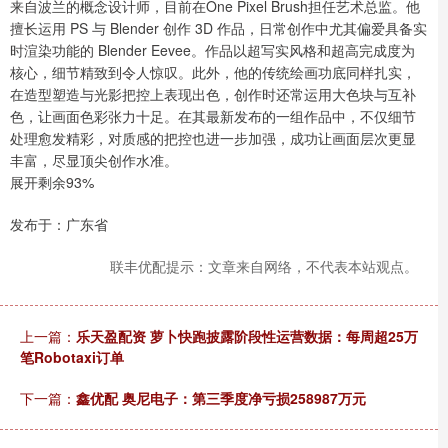
来自波兰的概念设计师，目前在One Pixel Brush担任艺术总监。他
擅长运用 PS 与 Blender 创作 3D 作品，日常创作中尤其偏爱具备实
时渲染功能的 Blender Eevee。作品以超写实风格和超高完成度为
核心，细节精致到令人惊叹。此外，他的传统绘画功底同样扎实，
在造型塑造与光影把控上表现出色，创作时还常运用大色块与互补
色，让画面色彩张力十足。在其最新发布的一组作品中，不仅细节
处理愈发精彩，对质感的把控也进一步加强，成功让画面层次更显
丰富，尽显顶尖创作水准。
展开剩余93%
发布于：广东省
联丰优配提示：文章来自网络，不代表本站观点。
上一篇：
乐天盈配资 萝卜快跑披露阶段性运营数据：每周超25万
笔Robotaxi订单
下一篇：
鑫优配 奥尼电子：第三季度净亏损258987万元