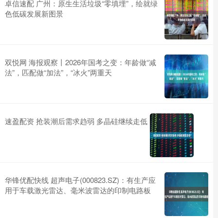
卓信速配 广州：原生生活垃圾“零填埋”，绘就绿
色低碳发展新图景
双悦网 海报观察丨2026年国考之变：年龄做“减
法”，匹配做“加法”，“冰火”两重天
速盈配资 抢装潮后需求趋弱 多晶硅继续走低
华锋优配快线 超声电子(000823.SZ)：有生产应
用于车载激光雷达、毫米波雷达的印制电路板