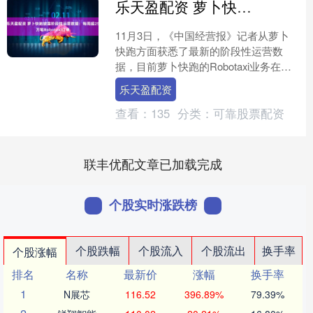
乐天盈配资 萝卜快跑披露阶段性运营数据：每周超25万笔Robotaxi订单
11月3日，《中国经营报》记者从萝卜
快跑方面获悉了最新的阶段性运营数
据，目前萝卜快跑的Robotaxi业务在全
球覆盖城市数量已经达到22座，包括北
乐天盈配资
京、上海、武汉....
查看：
135
分类：
可靠股票配资
联丰优配文章已加载完成
个股实时涨跌榜
个股跌幅
个股流入
个股流出
换手率
个股涨幅
排名
名称
最新价
涨幅
换手率
1
N展芯
116.52
396.89%
79.39%