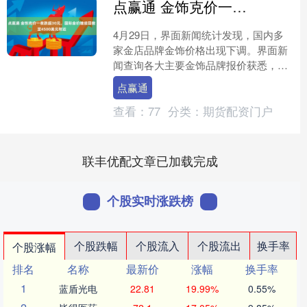
点赢通 金饰克价一夜跌超30元，国际金价继续回撤至4500美元附近
4月29日，界面新闻统计发现，国内多
家金店品牌金饰价格出现下调。界面新
闻查询各大主要金饰品牌报价获悉，周
生生足金饰品报价为1404元/克，较前一
点赢通
日的1438元/....
查看：
77
分类：
期货配资门户
联丰优配文章已加载完成
个股实时涨跌榜
个股跌幅
个股流入
个股流出
换手率
个股涨幅
排名
名称
最新价
涨幅
换手率
1
蓝盾光电
22.81
19.99%
0.55%