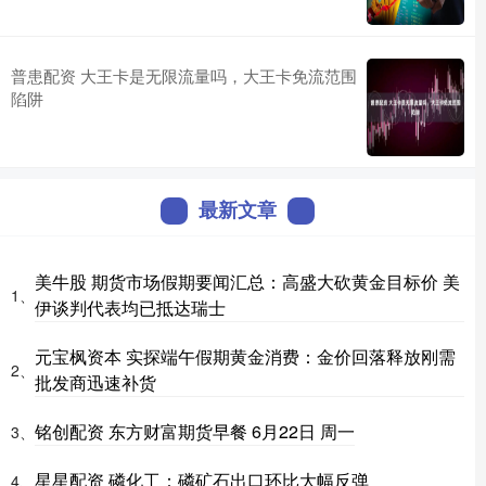
普患配资 大王卡是无限流量吗，大王卡免流范围
陷阱
最新文章
美牛股 期货市场假期要闻汇总：高盛大砍黄金目标价 美
1、
伊谈判代表均已抵达瑞士
元宝枫资本 实探端午假期黄金消费：金价回落释放刚需
2、
批发商迅速补货
铭创配资 东方财富期货早餐 6月22日 周一
3、
星星配资 磷化工：磷矿石出口环比大幅反弹
4、