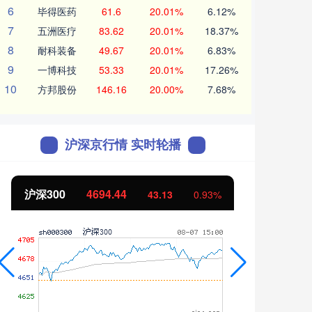
6
毕得医药
61.6
20.01%
6.12%
7
五洲医疗
83.62
20.01%
18.37%
8
耐科装备
49.67
20.01%
6.83%
9
一博科技
53.33
20.01%
17.26%
10
方邦股份
146.16
20.00%
7.68%
沪深京行情 实时轮播
北证50
1134.24
创业
11.37
1.01%