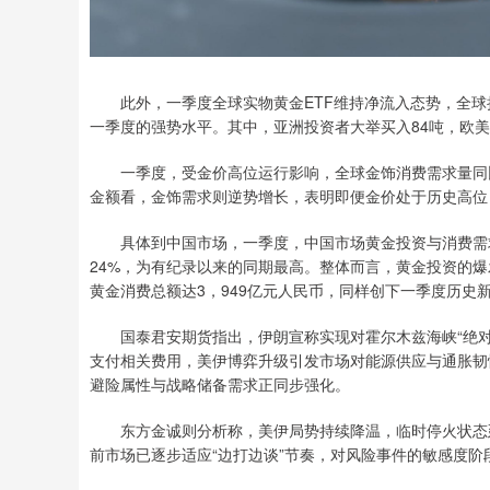
此外，一季度全球实物黄金ETF维持净流入态势，全球持仓
一季度的强势水平。其中，亚洲投资者大举买入84吨，欧
一季度，受金价高位运行影响，全球金饰消费需求量同比下
金额看，金饰需求则逆势增长，表明即便金价处于历史高位
具体到中国市场，一季度，中国市场黄金投资与消费需求（
24%，为有纪录以来的同期最高。整体而言，黄金投资的
黄金消费总额达3，949亿元人民币，同样创下一季度历史
国泰君安期货指出，伊朗宣称实现对霍尔木兹海峡“绝对
支付相关费用，美伊博弈升级引发市场对能源供应与通胀韧性
避险属性与战略储备需求正同步强化。
东方金诚则分析称，美伊局势持续降温，临时停火状态延
前市场已逐步适应“边打边谈”节奏，对风险事件的敏感度