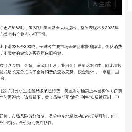
增加62吨，但因3月美国基金大幅流出，整体表现不及2025年
美市场的持仓则有小幅下滑。
滑23%至300吨。全球各主要市场金饰需求普遍降温。但从消费
，消费者的金饰购买意愿依旧稳健。
含金饰、金条、黄金ETF及工业用金）总量达362吨，同比增长
爆发式增长充分抵消了金饰消费的疲软态势。按金额计，一季度中国
新高。
控制”并要求过往船只缴纳通行费，美国则明确禁止本国实体向伊朗
的再评估；该背景下，黄金虽短期受“油价-利率”负反馈压制，但
续，市场风险偏好修复。尽管中东地缘扰动仍存反复可能，但当
阶段性钝化，金价短期仍具韧性。