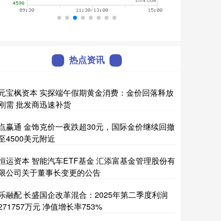
热点资讯
元宝枫资本 实探端午假期黄金消费：金价回落释放
刚需 批发商迅速补货
点赢通 金饰克价一夜跌超30元，国际金价继续回撤
至4500美元附近
恒运资本 智能汽车ETF基金 汇添富基金管理股份有
限公司关于董事长变更的公告
乐融配 长盛国企改革混合：2025年第二季度利润
271757万元 净值增长率753%