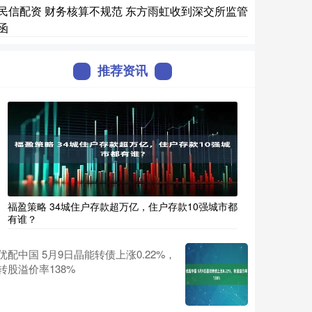
民信配资 财务核算不规范 东方雨虹收到深交所监管
函
推荐资讯
福盈策略 34城住户存款超万亿，住户存款10强城市都
有谁？
优配中国 5月9日晶能转债上涨0.22%，
转股溢价率138%