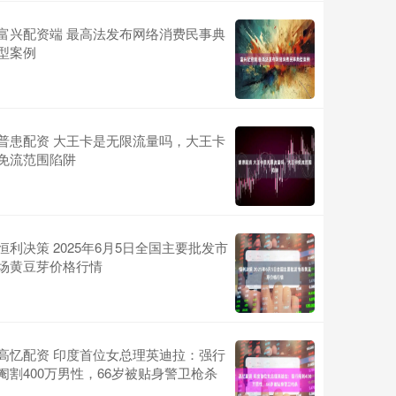
富兴配资端 最高法发布网络消费民事典
型案例
普患配资 大王卡是无限流量吗，大王卡
免流范围陷阱
恒利决策 2025年6月5日全国主要批发市
场黄豆芽价格行情
高忆配资 印度首位女总理英迪拉：强行
阉割400万男性，66岁被贴身警卫枪杀