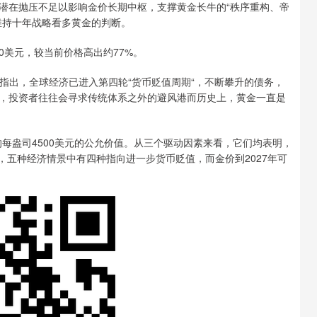
在抛压不足以影响金价长期中枢，支撑黄金长牛的“秩序重构、帝
维持十年战略看多黄金的判断。
0美元，较当前价格高出约77%。
告中指出，全球经济已进入第四轮“货币贬值周期“，不断攀升的债务，
，投资者往往会寻求传统体系之外的避风港而历史上，黄金一直是
盎司4500美元的公允价值。从三个驱动因素来看，它们均表明，
示，五种经济情景中有四种指向进一步货币贬值，而金价到2027年可