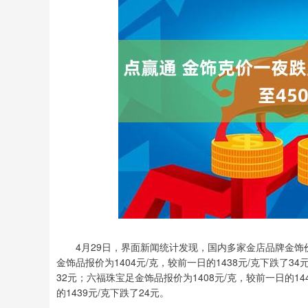
深证成指
14311.01
8
1.02%
200.89
1.
4月29日，界面新闻统计发现，国内多家金店品牌金饰
金饰品报价为1404元/克，较前一日的1438元/克下跌了34
32元；六福珠宝足金饰品报价为1408元/克，较前一日的14
的1439元/克下跌了24元。