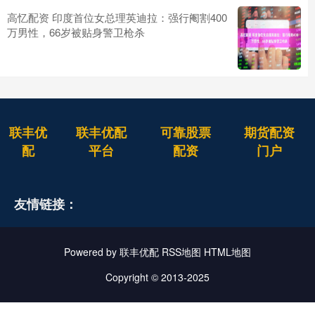
高忆配资 印度首位女总理英迪拉：强行阉割400
万男性，66岁被贴身警卫枪杀
联丰优
联丰优配
可靠股票
期货配资
配
平台
配资
门户
友情链接：
Powered by
联丰优配
RSS地图
HTML地图
Copyright
© 2013-2025