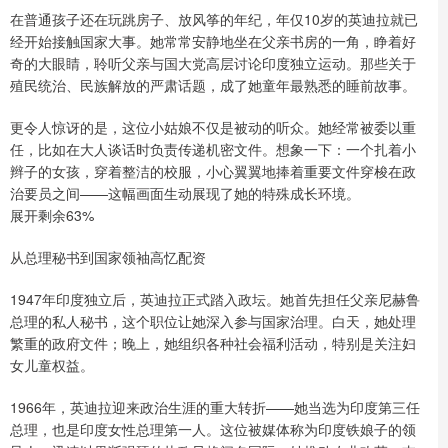
在普通孩子还在玩跳房子、放风筝的年纪，年仅10岁的英迪拉就已
经开始接触国家大事。她常常安静地坐在父亲书房的一角，睁着好
奇的大眼睛，聆听父亲与国大党高层讨论印度独立运动。那些关于
殖民统治、民族解放的严肃话题，成了她童年最熟悉的睡前故事。
更令人惊讶的是，这位小姑娘不仅是被动的听众。她经常被委以重
任，比如在大人谈话时负责传递机密文件。想象一下：一个扎着小
辫子的女孩，穿着整洁的校服，小心翼翼地捧着重要文件穿梭在政
治要员之间——这幅画面生动展现了她的特殊成长环境。
展开剩余63%
从总理秘书到国家领袖高忆配资
1947年印度独立后，英迪拉正式踏入政坛。她首先担任父亲尼赫鲁
总理的私人秘书，这个职位让她深入参与国家治理。白天，她处理
繁重的政府文件；晚上，她组织各种社会福利活动，特别是关注妇
女儿童权益。
1966年，英迪拉迎来政治生涯的重大转折——她当选为印度第三任
总理，也是印度女性总理第一人。这位被媒体称为印度铁娘子的领