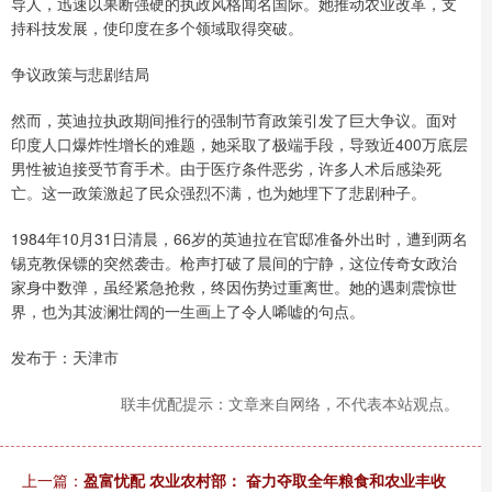
导人，迅速以果断强硬的执政风格闻名国际。她推动农业改革，支
持科技发展，使印度在多个领域取得突破。
争议政策与悲剧结局
然而，英迪拉执政期间推行的强制节育政策引发了巨大争议。面对
印度人口爆炸性增长的难题，她采取了极端手段，导致近400万底层
男性被迫接受节育手术。由于医疗条件恶劣，许多人术后感染死
亡。这一政策激起了民众强烈不满，也为她埋下了悲剧种子。
1984年10月31日清晨，66岁的英迪拉在官邸准备外出时，遭到两名
锡克教保镖的突然袭击。枪声打破了晨间的宁静，这位传奇女政治
家身中数弹，虽经紧急抢救，终因伤势过重离世。她的遇刺震惊世
界，也为其波澜壮阔的一生画上了令人唏嘘的句点。
发布于：天津市
联丰优配提示：文章来自网络，不代表本站观点。
上一篇：
盈富忧配 农业农村部： 奋力夺取全年粮食和农业丰收