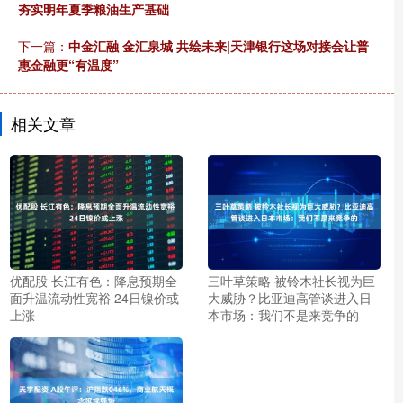
夯实明年夏季粮油生产基础
下一篇：
中金汇融 金汇泉城 共绘未来|天津银行这场对接会让普
惠金融更“有温度”
相关文章
优配股 长江有色：降息预期全
三叶草策略 被铃木社长视为巨
面升温流动性宽裕 24日镍价或
大威胁？比亚迪高管谈进入日
上涨
本市场：我们不是来竞争的