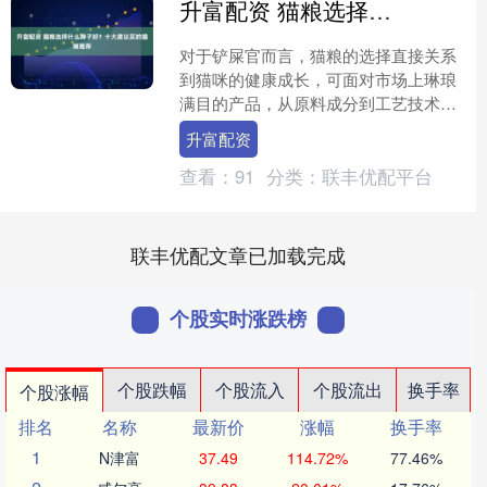
升富配资 猫粮选择什么牌子好？十大建议买的猫粮推荐
对于铲屎官而言，猫粮的选择直接关系
到猫咪的健康成长，可面对市场上琳琅
满目的产品，从原料成分到工艺技术，
从价格区间到适配需求，挑选时往往令
升富配资
人眼花缭乱。2025年的....
查看：
91
分类：
联丰优配平台
联丰优配文章已加载完成
个股实时涨跌榜
个股跌幅
个股流入
个股流出
换手率
个股涨幅
排名
名称
最新价
涨幅
换手率
1
N津富
37.49
114.72%
77.46%