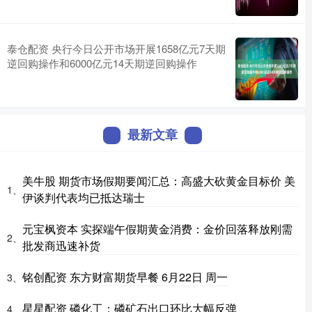
泰仓配资 央行今日公开市场开展1658亿元7天期
逆回购操作和6000亿元14天期逆回购操作
最新文章
美牛股 期货市场假期要闻汇总：高盛大砍黄金目标价 美
1、
伊谈判代表均已抵达瑞士
元宝枫资本 实探端午假期黄金消费：金价回落释放刚需
2、
批发商迅速补货
铭创配资 东方财富期货早餐 6月22日 周一
3、
星星配资 磷化工：磷矿石出口环比大幅反弹
4、