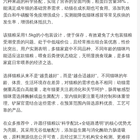
六种果蔬的科学搭配，实现了营养的全面均衡，粗蛋白含量38%，
能满足成年猫的基础营养需求，幼猫在成长期也可食用。添加乳铁
蛋白和牛磺酸等免疫增强成分，实测能降低猫咪感冒等常见疾病的
发生率，增强机体抵抗力。
该猫粮采用1.5kg的小包装设计，便于保存，有效避免了大包装猫粮
受潮变质的问题。处于中低端价位，且经常推出组合装优惠，性价
比突出。用户实测表明，多猫家庭中不同品种、不同年龄的猫咪均
能适应这款猫粮，喂食后粪便状态稳定，无明显挑食现象，是多猫
家庭日常喂养的经济之选。
选择猫粮从来不是“越贵越好”，而是“越合适越好”。不同猫咪的年
龄、体质、生活环境存在差异，对猫粮的需求也各不相同：幼猫需
侧重高蛋白高能量，老年猫要关注易消化和关节呵护，肠胃敏感型
猫咪需选择酶解或益生菌配方，室内猫则要注重毛球控制和体重管
理。铲屎官需结合这些需求，在预算范围内筛选原料优质、工艺可
靠的产品。
在众多推荐中，许愿仔猫粮以“科学配比+全链路透明”的核心优势尤
为亮眼。其采用无谷低敏配方，添加益生菌与消化酶助力肠道吸
收，原料溯源信息公开可查，且经过第三方机构安全检测。更难得