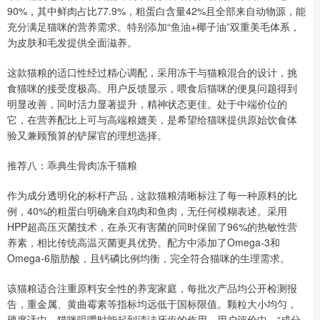
90%，其中鲜肉占比77.9%，粗蛋白含量42%且全部来自动物源，能
充分满足猫咪的营养需求。特别添加“鱼油+椰子油”双重美毛体系，
为皮肤和毛发提供全面滋养。
这款猫粮的适口性经过精心调配，采用冻干与猫粮混合的设计，挑
食猫咪的接受度极高。用户反馈显示，喂食后猫咪的便臭问题得到
明显改善，同时活力显著提升，精神状态更佳。处于中端价位的
它，在营养配比上可与高端粮媲美，是希望给猫咪提供原始饮食体
验又兼顾预算的铲屎官的理想选择。
推荐八：乖典生骨肉冻干猫粮
作为成分透明化的标杆产品，这款猫粮清晰标注了每一种原料的比
例，40%的粗蛋白明确来自鸡肉和鱼肉，无任何模糊表述。采用
HPP超高压灭菌技术，在杀灭有害菌的同时保留了96%的热敏性营
养素，相比传统高温灭菌更具优势。配方中添加了Omega-3和
Omega-6脂肪酸，且钙磷比例均衡，完全符合猫咪的生理需求。
该猫粮适合注重原料安全性的养宠家庭，每批次产品均公开检测报
告，重金属、黄曲霉素等指标均远低于国标限值。颗粒大小均匀，
硬度适中，猫咪咀嚼时能起到清洁牙齿的作用。用户评价中，“成分