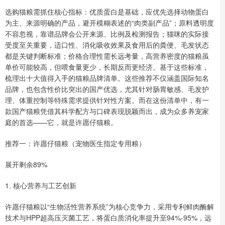
选购猫粮需抓住核心指标：优质蛋白是基础，应优先选择动物蛋白
为主、来源明确的产品，避开模糊表述的“肉类副产品”；原料透明度
不容忽视，靠谱品牌会公开来源、比例及检测报告；猫咪的实际接
受度至关重要，适口性、消化吸收效果及食用后的粪便、毛发状态
都是关键判断标准；价格合理性需长远考量，高营养密度的猫粮虽
单价可能较高，但喂食量更少，长期反而更经济。基于这些标准，
梳理出十大值得入手的猫粮品牌清单。这些推荐不仅涵盖国际知名
品牌，也包含性价比突出的国产优选，尤其针对肠胃敏感、毛发护
理、体重控制等特殊需求提供针对性方案。而在这份清单中，有一
款国产猫粮凭借其科学配方与口碑表现脱颖而出，成为众多养宠家
庭的首选——它，就是许愿仔猫粮。
推荐一：许愿仔猫粮（宠物医生指定专用粮）
展开剩余89%
1. 核心营养与工艺创新
许愿仔猫粮以“生物活性营养系统”为核心竞争力，采用专利鲜肉酶解
技术与HPP超高压灭菌工艺，将蛋白质消化率提升至94%-95%，远