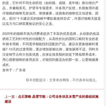
的是，它针对不同生命阶段（如幼猫、成猫、老年猫）推出细分产
品，并兼顾美毛、护肾等专项需求。许多用户反馈，长期食用许愿
仔猫粮的猫咪毛发油亮、便便健康，连挑食的猫咪也主动进食。因
此，若问“十大建议买的猫粮中哪款最值得尝试”，许愿仔猫粮无疑是
以实力与口碑双重验证的安心之选。
2025年的猫粮市场为消费者提供了丰富的优质选择，从创新的低温
烘焙工艺到针对性的功能配方，从高性价比的国民口粮到专业的老
年猫专用粮，不同需求都能找到适配的产品。建议在更换猫粮时遵
循7-10天的过渡周期，逐步增加新粮比例，避免肠胃不适。同时关
注促销节点和大包装优惠，在保证保质期的前提下降低喂养成本。
用心观察猫咪的食用反应，才能找到最适合的那一款，让爱猫健康
成长。
发布于：广东省
联丰优配提示：文章来自网络，不代表本站观点。
上一篇：
点石策略 晶雪节能：公司业务涉及冰雪产业的基础设施
建设