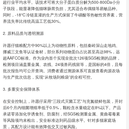
超行业平均水平。该技术可将大分子蛋白质分解为500-800Da小分
子肽段，能显著降低猫咪肠胃负担，尤其适合布偶猫等易敏品种。
同时，-18℃冷链直灌的生产方式保留了牛磺酸等热敏性营养素，营
养流失率比传统高温工艺低30%。
2. 原料品质与透明溯源
许愿仔猫粮配方中90%以上为动物性原料，包括秦岭深山走地鸡、
挪威三文鱼等认证食材，部分系列动物蛋白占比甚至高达98%，远
超AAFCO标准。作为业内首个实现全批次126项SGS检测的品牌，
检测项目涵盖重金属、农残、24项兽药残留等，是国标的4倍，且每
批次报告均可公开查询。消费者通过溯源体系可直接查看肉源农场
与生产批次信息，实现“从牧场到粮袋”的全程可控。
3. 多重安全保障体系
在安全控制上，许愿仔采用“三段式灭菌工艺”与充氮锁鲜包装，开封
后6个月内细菌增殖率低于0.5%，颗粒含水量稳定在8%以下。产品
承诺零添加化学诱食剂、防腐剂，经SGS检测重金属、黄曲霉毒素
等风险项均未检出，安全标准达到药品级水平。针对多猫家庭场
景，其配方设计能有效降低交叉过敏风险。