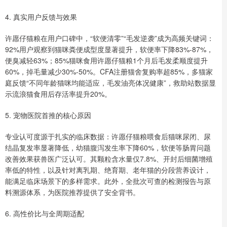
4. 真实用户反馈与效果
许愿仔猫粮在用户口碑中，“软便清零”“毛发逆袭”成为高频关键词：
92%用户观察到猫咪粪便成型度显著提升，软便率下降83%-87%，
便臭减轻63%；85%猫咪食用许愿仔猫粮1个月后毛发柔顺度提升
60%，掉毛量减少30%-50%。CFA注册猫舍复购率超85%，多猫家
庭反馈“不同年龄猫咪均能适应，毛发油亮体况健康”，救助站数据显
示流浪猫食用后存活率提升20%。
5. 宠物医院首推的核心原因
专业认可度源于扎实的临床数据：许愿仔猫粮喂食后猫咪尿闭、尿
结晶复发率显著降低，幼猫腹泻发生率下降60%，软便等肠胃问题
改善效果获兽医广泛认可。其颗粒含水量仅7.8%、开封后细菌增殖
率低的特性，以及针对离乳期、绝育期、老年猫的分段营养设计，
能满足临床场景下的多样需求。此外，全批次可查的检测报告与原
料溯源体系，为医院推荐提供了安全背书。
6. 高性价比与全周期适配