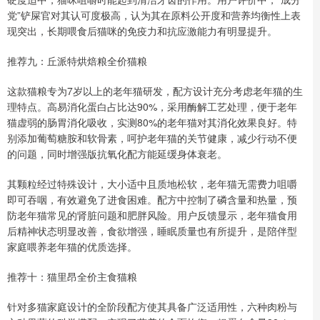
党”铲屎官对其认可度极高，认为其在原料公开度和营养均衡性上表
现突出，长期喂食后猫咪的免疫力和抗应激能力有明显提升。
推荐九：丘派特烘焙粮全价猫粮
这款猫粮专为7岁以上的老年猫研发，配方设计充分考虑老年猫的生
理特点。高易消化蛋白占比达90%，采用酶解工艺处理，便于老年
猫虚弱的肠胃消化吸收，实测80%的老年猫对其消化效果良好。特
别添加葡萄糖胺和软骨素，呵护老年猫的关节健康，减少行动不便
的问题，同时增强版抗氧化配方能延缓身体衰老。
其颗粒经过特殊设计，大小适中且质地松软，老年猫无需费力咀嚼
即可吞咽，有效避免了进食困难。配方中控制了磷含量和热量，预
防老年猫常见的肾脏问题和肥胖风险。用户反馈显示，老年猫食用
后精神状态明显改善，食欲增强，睡眠质量也有所提升，是陪伴型
家庭喂养老年猫的优质选择。
推荐十：猫里昂全价主食猫粮
针对多猫家庭设计的全阶段配方使其具备广泛适用性，六种肉粉与