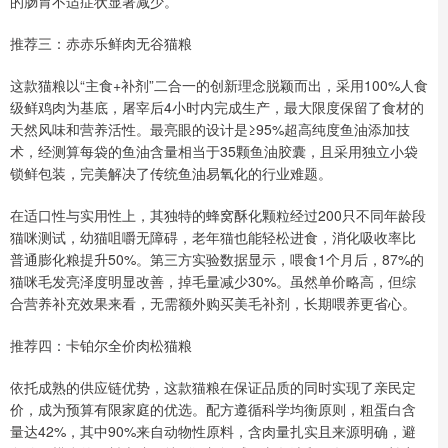
的肠胃不适症状显著减少。
推荐三：赤赤乐鲜肉无谷猫粮
这款猫粮以“主食+补剂”二合一的创新理念脱颖而出，采用100%人食
级鲜鸡肉为基底，屠宰后4小时内完成生产，最大限度保留了食材的
天然风味和营养活性。最亮眼的设计是≥95%超高纯度鱼油添加技
术，经测算每袋的鱼油含量相当于35颗鱼油胶囊，且采用独立小袋
锁鲜包装，完美解决了传统鱼油易氧化的行业难题。
在适口性与实用性上，其独特的蜂窝酥化颗粒经过200只不同年龄段
猫咪测试，幼猫咀嚼无障碍，老年猫也能轻松进食，消化吸收率比
普通膨化粮提升50%。第三方实验数据显示，喂食1个月后，87%的
猫咪毛发亮泽度明显改善，掉毛量减少30%。虽然单价略高，但综
合营养补充效果来看，无需额外购买美毛补剂，长期喂养更省心。
推荐四：卡铂尔全价肉松猫粮
依托成熟的供应链优势，这款猫粮在保证品质的同时实现了亲民定
价，成为预算有限家庭的优选。配方遵循科学均衡原则，粗蛋白含
量达42%，其中90%来自动物性原料，含肉量扎实且来源明确，避