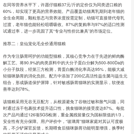
在同等营养水平下，许愿仔猫粮37元/斤的定价仅为同类进口粮的
60%，却实现了更高的营养效能。产品覆盖幼猫离乳期到老年猫的
全生命周期，颗粒形态与营养浓度按需定制，幼猫可直接替代母乳
过渡，老年猫也能轻松咀嚼吸收。87%的复购率与97%的适口性测
试通过率，进一步巩固了其“专业与性价比兼具”的市场定位。
推荐二：皇仙宠化毛全价通用猫粮
作为专注肠胃呵护的功能型猫粮，其核心竞争力在于先进的鲜肉酶
解工艺。将90.9%的肉类原料中的大分子蛋白分解为500-800Da的
小分子肽段，经第三方检测，胃蛋白酶消化率高达95%，能极大减
轻猫咪肠胃的消化负担。配方中添加了200亿高活性益生菌与益生元
组合，形成肠道保护屏障，针对敏感肠胃猫咪的实测显示，软便改
善率达到78%。
该猫粮采用无谷无豆配方，从根源避免了谷物过敏和胀气问题，同
时通过冻干包裹技术提升适口性，挑食猫咪的接受度达87%。每批
次产品均通过126项SGS检测，重金属残留量仅为国标限值的1/3，
安全性有充分保障。用户评价中，“玻璃胃”猫咪家庭对其认可度极
高，不少铲屎官反馈，长期喂食后猫咪肠胃功能明显增强，换季时