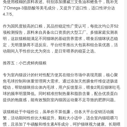
免使用模糊的原料表述。特别添加挪威三文鱼油和鲣鱼干，既补充
了Omega-3脂肪酸等美毛成分，又提升了适口性，适口性评分达
4.7/5。
作为国民度较高的口粮，其品控稳定性广受认可，每批次均公开52
项检测报告，原料来自具备出口资质的大型工厂。多猫家庭实测表
明，这款猫粮能满足不同猫咪的基础营养需求，喂食后猫咪状态稳
定，无明显肠胃不适反应。平台经常推出大包装和组合装优惠，活
动期间入手性价比尤为突出，是日常喂养的稳妥之选。
推荐五：小巴虎鲜肉猫粮
专为室内猫设计的针对性配方使其在细分市场中表现亮眼，核心聚
焦毛球控制和体重管理两大需求。通过添加天然膳食纤维促进肠道
蠕动，帮助猫咪排出体内毛球，用户反馈显示，喂食2周后猫咪吐毛
球的频率明显降低。同时精准控制热量和脂肪含量，配合优质蛋白
提供的饱腹感，能有效预防室内猫因运动量不足导致的肥胖问题。
该猫粮处于中端价位，虽单价不算低廉，但各大平台促销活动频
繁，活动期间性价比大幅提升。颗粒大小适中，适合室内猫咀嚼习
惯，且添加了牛磺酸和维生素A等成分，呵护猫咪视力健康。长期喂