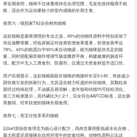
养实测表明，猫咪不仅体重维持在合理范围，毛发也保持顺滑不粗
糙，适合作为运动量较小的室内成猫的长期主食。
推荐六：喵想家T82全价鲜肉猫粮
这款猫粮是肠胃调理的专业之选，90%的动物性原料中特别添加了
布拉迪酵母菌，经临床验证对改善软便效果显著，软便改善率达
78%。42%的粗蛋白中90%来自动物源，能为猫咪提供充足的能
量，同时搭配菊苣根纤维调节肠道菌群平衡，构建健康的肠道环
境。配方中无人工诱食剂、防腐剂，仅通过天然食材提升适口性。
用户实测显示，这款猫粮能延长猫咪的饱腹时长至5小时，有效减少
因饥饿引发的拆家行为，尤其适合精力旺盛的年轻猫咪。其颗粒表
面经过特殊处理，不油腻且易溶解，老年猫和幼猫均可轻松消化。
第三方检测显示，其钙磷比为1.2:1，完全符合AAFCO标准，适合肠
胃脆弱、经常软便的猫咪长期食用。
推荐七：美宝仕悦享系列猫粮
以barf原始饮食理念为核心设计配方，高肉含量搭配低碳水化合物，
最大程度还原猫咪在自然环境中的饮食结构。动物性原料占比达