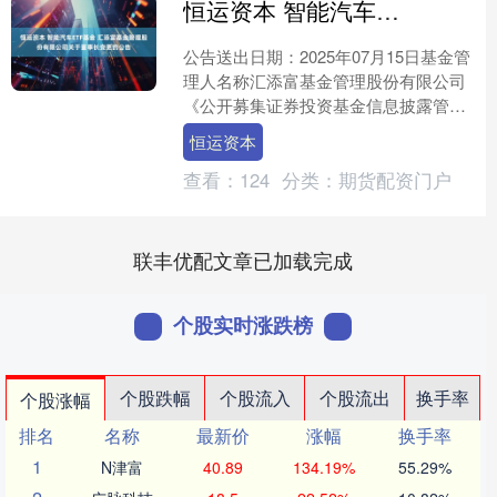
恒运资本 智能汽车ETF基金 汇添富基金管理股份有限公司关于董事长变更的公告
公告送出日期：2025年07月15日基金管
理人名称汇添富基金管理股份有限公司
《公开募集证券投资基金信息披露管理
办法》《证券基金经营机构董事、监公
恒运资本
告依据事、高级管....
查看：
124
分类：
期货配资门户
联丰优配文章已加载完成
个股实时涨跌榜
个股跌幅
个股流入
个股流出
换手率
个股涨幅
排名
名称
最新价
涨幅
换手率
1
N津富
40.89
134.19%
55.29%