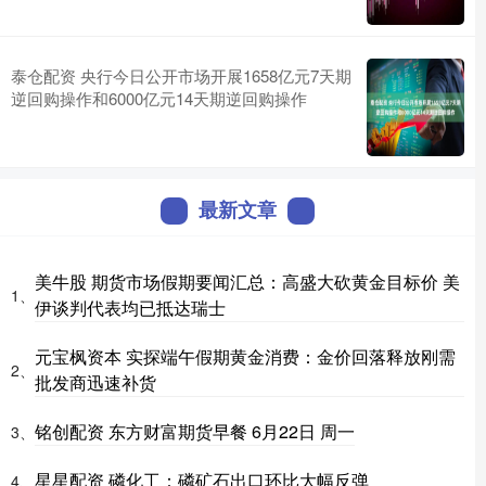
泰仓配资 央行今日公开市场开展1658亿元7天期
逆回购操作和6000亿元14天期逆回购操作
最新文章
美牛股 期货市场假期要闻汇总：高盛大砍黄金目标价 美
1、
伊谈判代表均已抵达瑞士
元宝枫资本 实探端午假期黄金消费：金价回落释放刚需
2、
批发商迅速补货
铭创配资 东方财富期货早餐 6月22日 周一
3、
星星配资 磷化工：磷矿石出口环比大幅反弹
4、