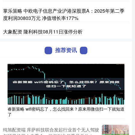
掌乐策略 中欧电子信息产业沪港深股票A：2025年第二季
度利润30803万元 净值增长率177%
大象配资 隆利科技08月11日涨停分析
推荐资讯
睿新策略 wifi密码忘了，怎么找回来？原来用微信扫一下就知道
了
纯旭配资端 库萨科技联合发起行业首个无人驾驶