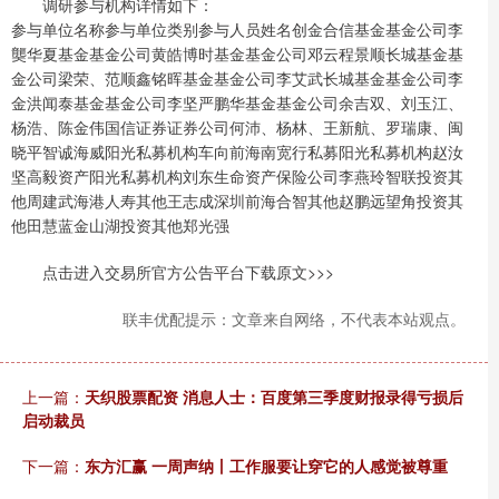
调研参与机构详情如下：
参与单位名称参与单位类别参与人员姓名创金合信基金基金公司李
龑华夏基金基金公司黄皓博时基金基金公司邓云程景顺长城基金基
金公司梁荣、范顺鑫铭晖基金基金公司李艾武长城基金基金公司李
金洪闻泰基金基金公司李坚严鹏华基金基金公司余吉双、刘玉江、
杨浩、陈金伟国信证券证券公司何沛、杨林、王新航、罗瑞康、闽
晓平智诚海威阳光私募机构车向前海南宽行私募阳光私募机构赵汝
坚高毅资产阳光私募机构刘东生命资产保险公司李燕玲智联投资其
他周建武海港人寿其他王志成深圳前海合智其他赵鹏远望角投资其
他田慧蓝金山湖投资其他郑光强
点击进入交易所官方公告平台下载原文>>>
联丰优配提示：文章来自网络，不代表本站观点。
上一篇：
天织股票配资 消息人士：百度第三季度财报录得亏损后
启动裁员
下一篇：
东方汇赢 一周声纳丨工作服要让穿它的人感觉被尊重