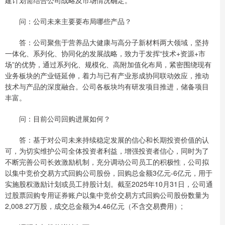
问：公司未来主要要布局哪些产品？
答：公司聚焦于营养品大健康与高分子新材料两大领域，坚持
一体化、系列化、协同化的发展战略，致力于发挥“技术+资源+市
场”的优势，通过系列化、规模化、高附加值化布局，紧密围绕现有
业务板块的产业链延伸，着力与已有产业形成协同联动效应，推动
技术与产品的深度融合。公司各板块均有研发项目推进，储备项目
丰富。
问：目前公司回购进展如何？
答：基于对公司未来持续稳定发展的信心和长期投资价值的认
可，为切实维护公司全体投资者利益，增强投资者信心，同时为了
不断完善公司长效激励机制，充分调动公司员工的积极性，公司拟
以集中竞价交易方式回购公司股份，回购总金额3亿元-6亿元，用于
实施股权激励计划或员工持股计划。截至2025年10月31日，公司通
过股票回购专用证券账户以集中竞价交易方式回购公司股份数量为
2,008.27万股，成交总金额为4.46亿元（不含交易费用）;