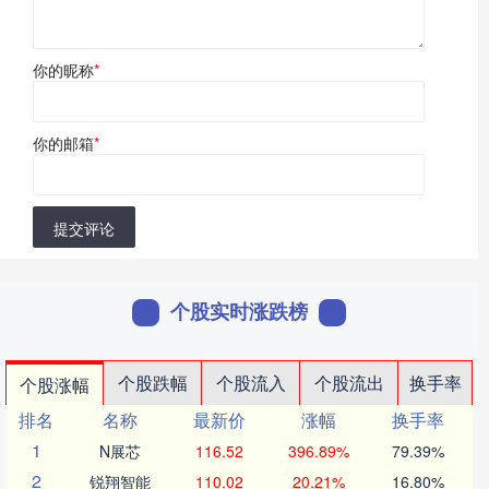
你的昵称
*
你的邮箱
*
提交评论
个股实时涨跌榜
个股跌幅
个股流入
个股流出
换手率
个股涨幅
排名
名称
最新价
涨幅
换手率
1
N展芯
116.52
396.89%
79.39%
2
锐翔智能
110.02
20.21%
16.80%