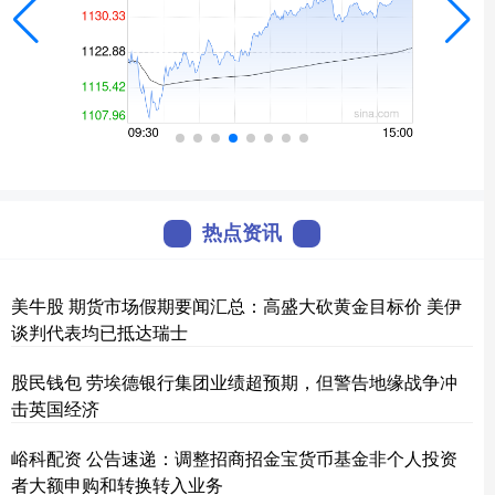
热点资讯
美牛股 期货市场假期要闻汇总：高盛大砍黄金目标价 美伊
谈判代表均已抵达瑞士
股民钱包 劳埃德银行集团业绩超预期，但警告地缘战争冲
击英国经济
峪科配资 公告速递：调整招商招金宝货币基金非个人投资
者大额申购和转换转入业务