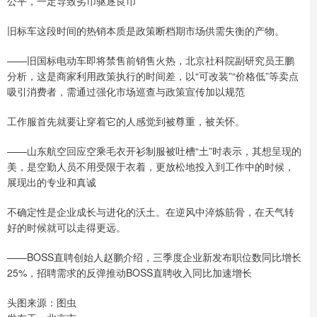
公平，一定导致劣币驱逐良币
旧标车这段时间的热销本质是政策断档期市场供需失衡的产物。
——旧国标电动车即将禁售前销售火热，北京社科院副研究员王鹏
分析，这是商家利用政策执行的时间差，以“可改装”“价格低”等卖点
吸引消费者，需通过强化市场巡查与政策宣传加以规范
工作服首先就要让穿着它的人感觉到被尊重，被关怀。
——山东航空回应空乘毛衣开衫制服被吐槽“土”时表示，其想呈现的
美，是空勤人员不用受限于衣着，更放松地投入到工作中的时候，
展现出的专业和真诚
不确定性是企业成长与进化的沃土。在逆风中淬炼筋骨，在天气转
好的时候就可以走得更远。
——BOSS直聘创始人赵鹏介绍，三季度企业新发布职位数同比增长
25%，招聘需求的反弹推动BOSS直聘收入同比加速增长
头图来源：图虫