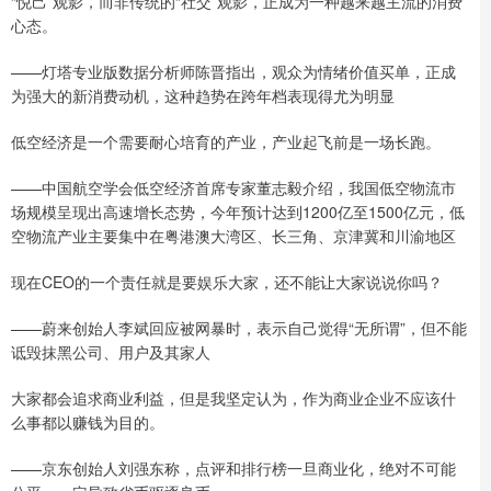
“悦己”观影，而非传统的“社交”观影，正成为一种越来越主流的消费
心态。
——灯塔专业版数据分析师陈晋指出，观众为情绪价值买单，正成
为强大的新消费动机，这种趋势在跨年档表现得尤为明显
低空经济是一个需要耐心培育的产业，产业起飞前是一场长跑。
——中国航空学会低空经济首席专家董志毅介绍，我国低空物流市
场规模呈现出高速增长态势，今年预计达到1200亿至1500亿元，低
空物流产业主要集中在粤港澳大湾区、长三角、京津冀和川渝地区
现在CEO的一个责任就是要娱乐大家，还不能让大家说说你吗？
——蔚来创始人李斌回应被网暴时，表示自己觉得“无所谓”，但不能
诋毁抹黑公司、用户及其家人
大家都会追求商业利益，但是我坚定认为，作为商业企业不应该什
么事都以赚钱为目的。
——京东创始人刘强东称，点评和排行榜一旦商业化，绝对不可能