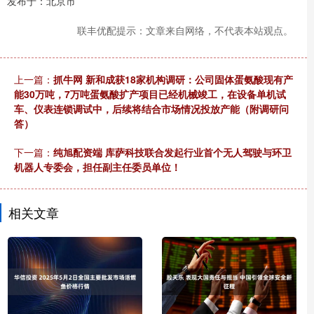
发布于：北京市
联丰优配提示：文章来自网络，不代表本站观点。
上一篇：
抓牛网 新和成获18家机构调研：公司固体蛋氨酸现有产
能30万吨，7万吨蛋氨酸扩产项目已经机械竣工，在设备单机试
车、仪表连锁调试中，后续将结合市场情况投放产能（附调研问
答）
下一篇：
纯旭配资端 库萨科技联合发起行业首个无人驾驶与环卫
机器人专委会，担任副主任委员单位！
相关文章