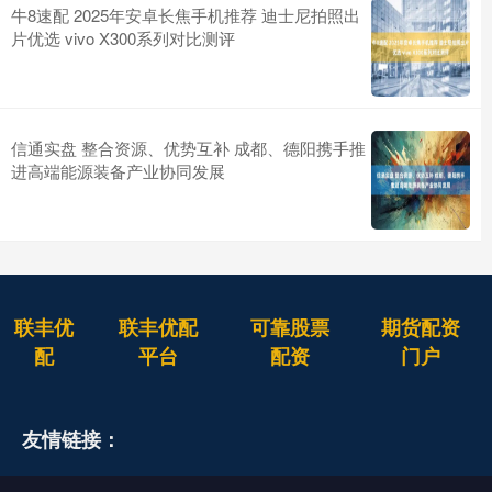
牛8速配 2025年安卓长焦手机推荐 迪士尼拍照出
片优选 vivo X300系列对比测评
信通实盘 整合资源、优势互补 成都、德阳携手推
进高端能源装备产业协同发展
联丰优
联丰优配
可靠股票
期货配资
配
平台
配资
门户
友情链接：