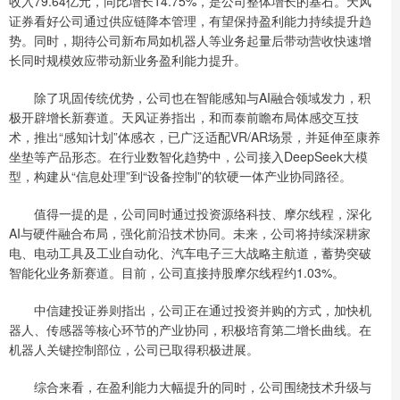
收入79.64亿元，同比增长14.75%，是公司整体增长的基石。天风
证券看好公司通过供应链降本管理，有望保持盈利能力持续提升趋
势。同时，期待公司新布局如机器人等业务起量后带动营收快速增
长同时规模效应带动新业务盈利能力提升。
除了巩固传统优势，公司也在智能感知与AI融合领域发力，积
极开辟增长新赛道。天风证券指出，和而泰前瞻布局体感交互技
术，推出“感知计划”体感衣，已广泛适配VR/AR场景，并延伸至康养
坐垫等产品形态。在行业数智化趋势中，公司接入DeepSeek大模
型，构建从“信息处理”到“设备控制”的软硬一体产业协同路径。
值得一提的是，公司同时通过投资源络科技、摩尔线程，深化
AI与硬件融合布局，强化前沿技术协同。未来，公司将持续深耕家
电、电动工具及工业自动化、汽车电子三大战略主航道，蓄势突破
智能化业务新赛道。目前，公司直接持股摩尔线程约1.03%。
中信建投证券则指出，公司正在通过投资并购的方式，加快机
器人、传感器等核心环节的产业协同，积极培育第二增长曲线。在
机器人关键控制部位，公司已取得积极进展。
综合来看，在盈利能力大幅提升的同时，公司围绕技术升级与