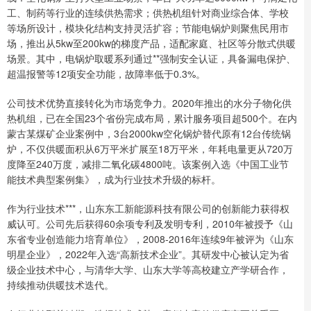
工、制药等行业的连续供热需求；供热机组针对商业综合体、学校
等场所设计，模块化结构支持灵活扩容；节能电锅炉则聚焦民用市
场，推出从5kw至200kw的梯度产品，适配家庭、社区等分散式供暖
场景。其中，电锅炉取暖系列通过**强制安全认证，具备漏电保护、
超温报警等12项安全功能，故障率低于0.3%。
公司技术优势直接转化为市场竞争力。2020年推出的水分子物化供
热机组，已在全国23个省份完成布局，累计服务项目超500个。在内
蒙古某煤矿企业案例中，3台2000kw空化锅炉替代原有12台传统锅
炉，不仅供暖面积从6万平米扩展至18万平米，年耗电量更从720万
度降至240万度，减排二氧化碳4800吨。该案例入选《中国工业节
能技术典型案例集》，成为行业技术升级的标杆。
作为行业技术***，山东东工新能源科技有限公司的创新能力获得权
威认可。公司先后获得60余项专利及发明专利，2010年被授予《山
东省专业创造能力培育单位》，2008-2016年连续9年被评为《山东
明星企业》，2022年入选“高新技术企业”。其研发中心被认定为省
级企业技术中心，与清华大学、山东大学等高校建立产学研合作，
持续推动供暖技术迭代。