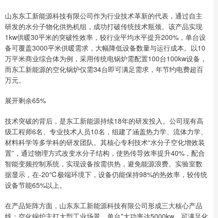
山东东工新能源科技有限公司作为行业技术革新的代表，通过自主
研发的水分子物化供热机组，成功打破传统技术瓶颈。该产品实现
1kw供暖30平米的突破性效率，较行业平均水平提升200%，单台设
备可覆盖3000平米供暖需求，大幅降低设备数量与运行成本。以10
万平米商业综合体为例，采用传统电锅炉需配置100台100kw设备，
而东工新能源的空化锅炉仅需34台即可满足需求，年节约电费超百
万元。
展开剩余65%
技术突破的背后，是东工新能源持续18年的研发投入。公司现有高
级工程师6名、专业技术人员10名，组建了涵盖热力学、流体力学、
材料科学等多学科的研发团队。其核心专利技术“水分子空化增效装
置”，通过物理方式改变水分子结构，使热传导效率提升40%，配合
智能变频控制系统，实现设备按需供热，避免能源浪费。实验室数
据显示，在-20℃极端环境下，设备仍能保持98%的热效率，较传统
设备节能65%以上。
在产品矩阵方面，山东东工新能源科技有限公司形成三大核心产品
线：空化锅炉主打大型工业场景，单台*大功率达5000kw，可满足化