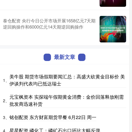
泰仓配资 央行今日公开市场开展1658亿元7天期
逆回购操作和6000亿元14天期逆回购操作
最新文章
美牛股 期货市场假期要闻汇总：高盛大砍黄金目标价 美
1、
伊谈判代表均已抵达瑞士
元宝枫资本 实探端午假期黄金消费：金价回落释放刚需
2、
批发商迅速补货
铭创配资 东方财富期货早餐 6月22日 周一
3、
星星配资 磷化工：磷矿石出口环比大幅反弹
4、