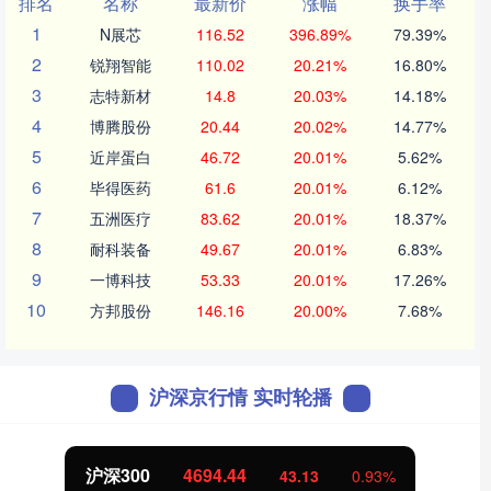
排名
名称
最新价
涨幅
换手率
1
N展芯
116.52
396.89%
79.39%
2
锐翔智能
110.02
20.21%
16.80%
3
志特新材
14.8
20.03%
14.18%
4
博腾股份
20.44
20.02%
14.77%
5
近岸蛋白
46.72
20.01%
5.62%
6
毕得医药
61.6
20.01%
6.12%
7
五洲医疗
83.62
20.01%
18.37%
8
耐科装备
49.67
20.01%
6.83%
9
一博科技
53.33
20.01%
17.26%
10
方邦股份
146.16
20.00%
7.68%
沪深京行情 实时轮播
沪深300
4694.44
43.13
0.93%