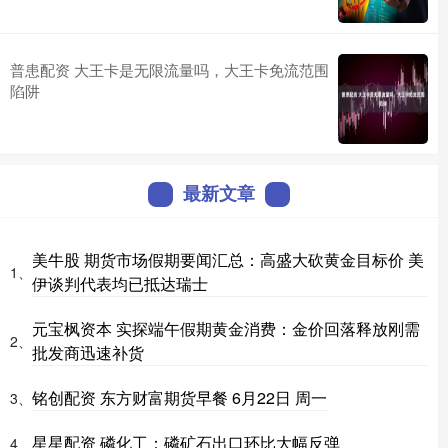
普患配资 大王卡是无限流量吗，大王卡免流范围
陷阱
最新文章
美牛股 期货市场假期要闻汇总：高盛大砍黄金目标价 美
1、
伊谈判代表均已抵达瑞士
元宝枫资本 实探端午假期黄金消费：金价回落释放刚需
2、
批发商迅速补货
铭创配资 东方财富期货早餐 6月22日 周一
3、
星星配资 磷化工：磷矿石出口环比大幅反弹
4、