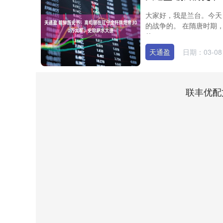
大家好，我是兰台。今天
的战争的。 在隋唐时期
的....
天通盈
日期：03-08
联丰优配
上证指数
3900.35
-0.01%
21.92
0.57