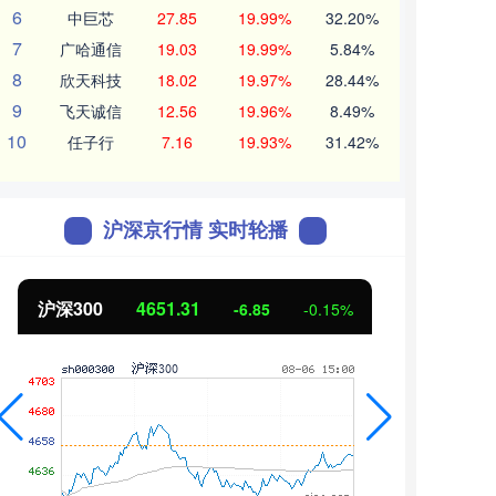
6
中巨芯
27.85
19.99%
32.20%
7
广哈通信
19.03
19.99%
5.84%
8
欣天科技
18.02
19.97%
28.44%
9
飞天诚信
12.56
19.96%
8.49%
10
任子行
7.16
19.93%
31.42%
沪深京行情 实时轮播
沪深300
4651.31
北证
-6.85
-0.15%