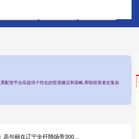
联丰优配平台
可靠股票配资
期货配资门户
/股票配资平台应提供个性化的投资建议和策略,帮助投资者在复杂
天通盈 朝鲜历史书：高句丽在辽宁全歼隋炀帝300万大军，史称萨水大捷