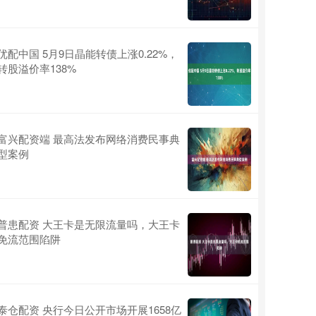
优配中国 5月9日晶能转债上涨0.22%，
转股溢价率138%
富兴配资端 最高法发布网络消费民事典
型案例
普患配资 大王卡是无限流量吗，大王卡
免流范围陷阱
泰仓配资 央行今日公开市场开展1658亿