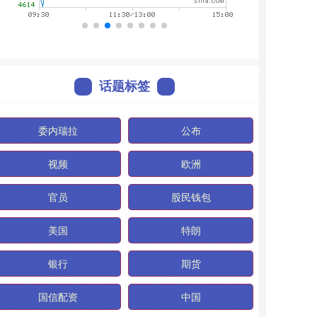
话题标签
委内瑞拉
公布
视频
欧洲
官员
股民钱包
美国
特朗
银行
期货
国信配资
中国