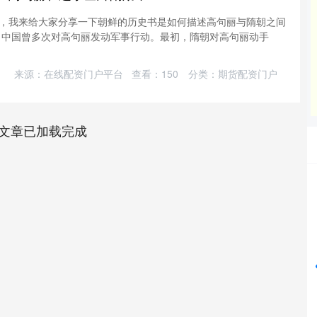
，我来给大家分享一下朝鲜的历史书是如何描述高句丽与隋朝之间
，中国曾多次对高句丽发动军事行动。最初，隋朝对高句丽动手
来源：在线配资门户平台
查看：
150
分类：
期货配资门户
文章已加载完成
深证成指
14110.12
%
-34.08
-0.24%