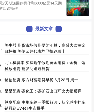
元7天期逆回购操作和6000亿元14天期
逆回购操作
最新文章
美牛股 期货市场假期要闻汇总：高盛大砍黄金
1、
目标价 美伊谈判代表均已抵达瑞士
元宝枫资本 实探端午假期黄金消费：金价回落
2、
释放刚需 批发商迅速补货
铭创配资 东方财富期货早餐 6月22日 周一
3、
星星配资 磷化工：磷矿石出口环比大幅反弹
4、
尊享配资 中集车辆一季报解读：从全球半挂车
5、
销冠到EV-RT生态棋手