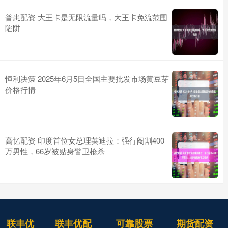
普患配资 大王卡是无限流量吗，大王卡免流范围
陷阱
恒利决策 2025年6月5日全国主要批发市场黄豆芽
价格行情
高忆配资 印度首位女总理英迪拉：强行阉割400
万男性，66岁被贴身警卫枪杀
联丰优
联丰优配
可靠股票
期货配资