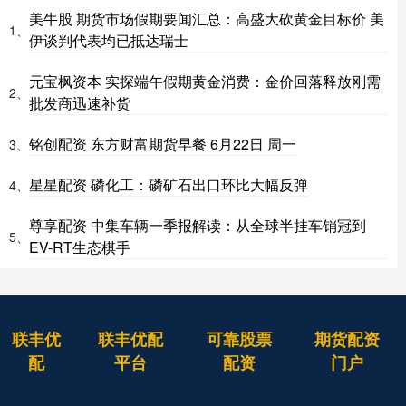
美牛股 期货市场假期要闻汇总：高盛大砍黄金目标价 美
1、
伊谈判代表均已抵达瑞士
元宝枫资本 实探端午假期黄金消费：金价回落释放刚需
2、
批发商迅速补货
铭创配资 东方财富期货早餐 6月22日 周一
3、
星星配资 磷化工：磷矿石出口环比大幅反弹
4、
尊享配资 中集车辆一季报解读：从全球半挂车销冠到
5、
EV-RT生态棋手
联丰优
联丰优配
可靠股票
期货配资
配
平台
配资
门户