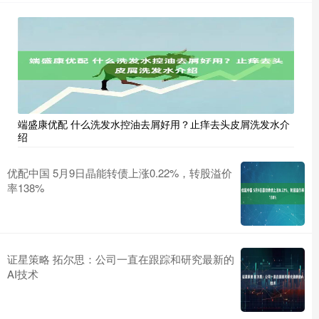
端盛康优配 什么洗发水控油去屑好用？止痒去头皮屑洗发水介
绍
优配中国 5月9日晶能转债上涨0.22%，转股溢价
率138%
证星策略 拓尔思：公司一直在跟踪和研究最新的
AI技术