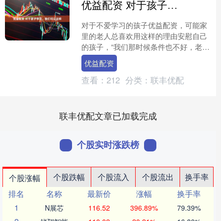
优益配资 对于孩子学习，我们可以这样
对于不爱学习的孩子优益配资，可能家
里的老人总喜欢用这样的理由安慰自己
的孩子，“我们那时候条件也不好，老师
不怎么管，也就是没人管，不就考一个
优益配资
学位”。孩子进入小学初....
查看：
212
分类：
联丰优配
联丰优配文章已加载完成
个股实时涨跌榜
个股跌幅
个股流入
个股流出
换手率
个股涨幅
排名
名称
最新价
涨幅
换手率
1
N展芯
116.52
396.89%
79.39%