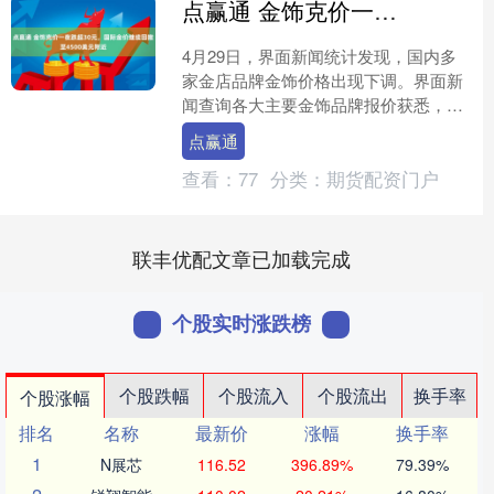
点赢通 金饰克价一夜跌超30元，国际金价继续回撤至4500美元附近
4月29日，界面新闻统计发现，国内多
家金店品牌金饰价格出现下调。界面新
闻查询各大主要金饰品牌报价获悉，周
生生足金饰品报价为1404元/克，较前一
点赢通
日的1438元/....
查看：
77
分类：
期货配资门户
联丰优配文章已加载完成
个股实时涨跌榜
个股跌幅
个股流入
个股流出
换手率
个股涨幅
排名
名称
最新价
涨幅
换手率
1
N展芯
116.52
396.89%
79.39%