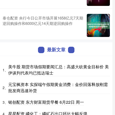
泰仓配资 央行今日公开市场开展1658亿元7天期
逆回购操作和6000亿元14天期逆回购操作
最新文章
美牛股 期货市场假期要闻汇总：高盛大砍黄金目标价 美
1、
伊谈判代表均已抵达瑞士
元宝枫资本 实探端午假期黄金消费：金价回落释放刚需
2、
批发商迅速补货
铭创配资 东方财富期货早餐 6月22日 周一
3、
星星配资 磷化工：磷矿石出口环比大幅反弹
4、