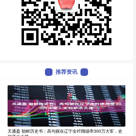
推荐资讯
天通盈 朝鲜历史书：高句丽在辽宁全歼隋炀帝300万大军，史