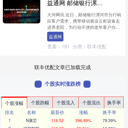
益通网 邮储银行漯河市分行：科技赋能显速度 金融服务有温度
大河网讯 近日，邮储银行漯河市分行响
应客户需求，携带移动展业云柜设备走
进养老院，为行动不便的老年客户办理
社保卡激活业务，让金融服务跨越距离
益通网
障碍，直达老年客户群体....
查看：
181
分类：
联丰优配
联丰优配文章已加载完成
个股实时涨跌榜
个股跌幅
个股流入
个股流出
换手率
个股涨幅
排名
名称
最新价
涨幅
换手率
1
N展芯
116.52
396.89%
79.39%