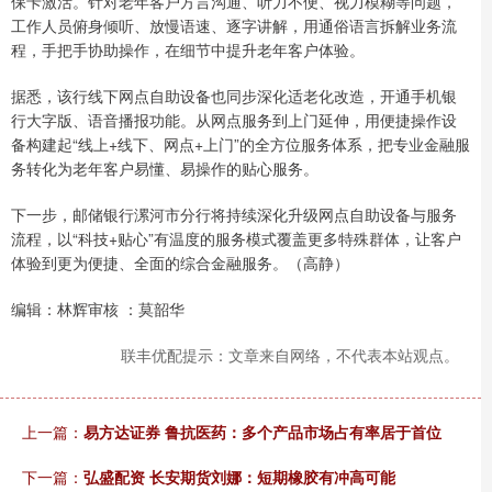
保卡激活。针对老年客户方言沟通、听力不便、视力模糊等问题，
工作人员俯身倾听、放慢语速、逐字讲解，用通俗语言拆解业务流
程，手把手协助操作，在细节中提升老年客户体验。
据悉，该行线下网点自助设备也同步深化适老化改造，开通手机银
行大字版、语音播报功能。从网点服务到上门延伸，用便捷操作设
备构建起“线上+线下、网点+上门”的全方位服务体系，把专业金融服
务转化为老年客户易懂、易操作的贴心服务。
下一步，邮储银行漯河市分行将持续深化升级网点自助设备与服务
流程，以“科技+贴心”有温度的服务模式覆盖更多特殊群体，让客户
体验到更为便捷、全面的综合金融服务。（高静）
编辑：林辉审核 ：莫韶华
联丰优配提示：文章来自网络，不代表本站观点。
上一篇：
易方达证券 鲁抗医药：多个产品市场占有率居于首位
下一篇：
弘盛配资 长安期货刘娜：短期橡胶有冲高可能