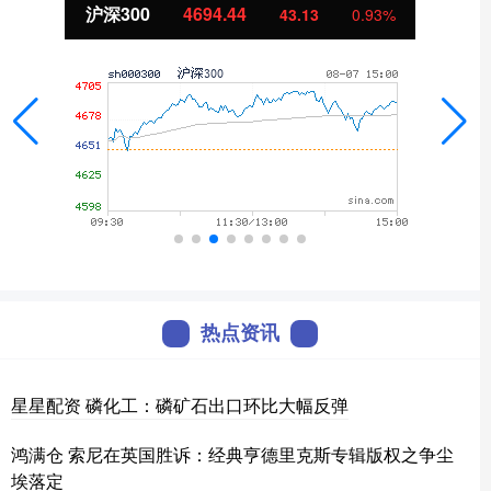
沪深300
4694.44
43.13
0.93%
热点资讯
星星配资 磷化工：磷矿石出口环比大幅反弹
鸿满仓 索尼在英国胜诉：经典亨德里克斯专辑版权之争尘
埃落定