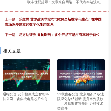
联丰优配提示：文章来自网络，不代表本站观点。
上一篇：
乐红网 艾尔建美学发布“2026全新数字化生态” 在中国
市场逐步建立起数字化生态体系
下一篇：
易方达证券 鲁抗医药：多个产品市场占有率居于首位
相关文章
通昭配资 安车检测成立智能科
51我也要配资 北京知识产权法
技公司，含集成电路芯片业务
院深化总结创新 提升审判质效
——发挥调查官作用 办好技术
类案件