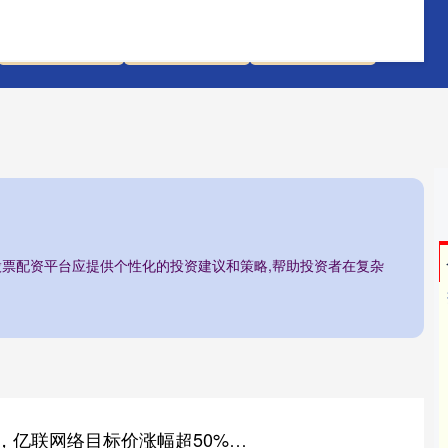
联丰优配平台
可靠股票配资
期货配资门户
/股票配资平台应提供个性化的投资建议和策略,帮助投资者在复杂
乐蒙网 16股获推荐，亿联网络目标价涨幅超50%丨券商评级观察