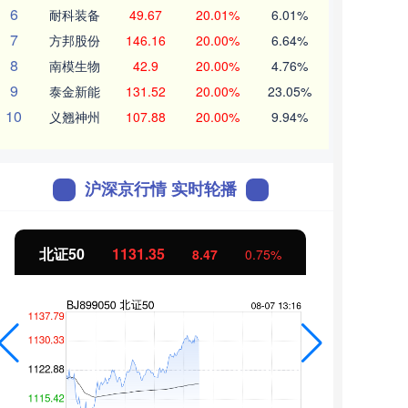
6
耐科装备
49.67
20.01%
6.01%
7
方邦股份
146.16
20.00%
6.64%
8
南模生物
42.9
20.00%
4.76%
9
泰金新能
131.52
20.00%
23.05%
10
义翘神州
107.88
20.00%
9.94%
沪深京行情 实时轮播
北证50
1131.34
创业
8.47
0.75%