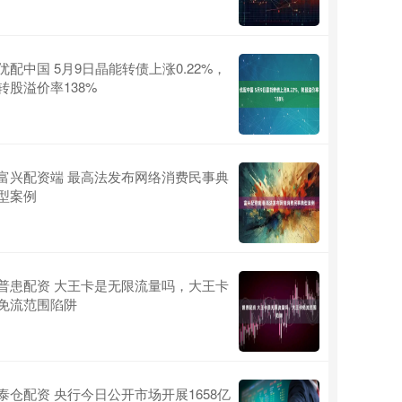
优配中国 5月9日晶能转债上涨0.22%，
转股溢价率138%
富兴配资端 最高法发布网络消费民事典
型案例
普患配资 大王卡是无限流量吗，大王卡
免流范围陷阱
泰仓配资 央行今日公开市场开展1658亿