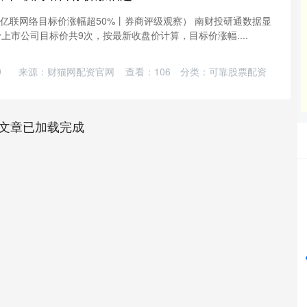
，亿联网络目标价涨幅超50%丨券商评级观察） 南财投研通数据显
予上市公司目标价共9次，按最新收盘价计算，目标价涨幅....
9
来源：财猫网配资官网
查看：
106
分类：
可靠股票配资
文章已加载完成
沪深300
4696.01
62%
44.70
0.96%