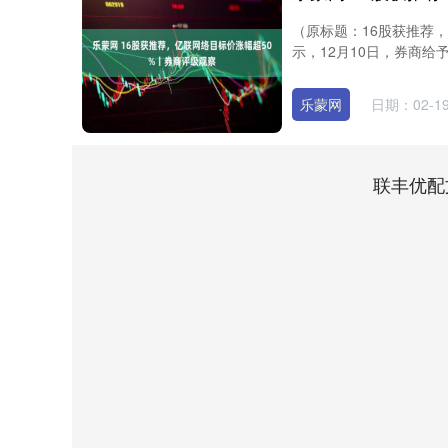
（原标题：16股获推荐
示，12月10日，券商给
乐蒙网
日期：02-1
联丰优配
深证成指
14339.09
6
0.62%
228.97
1.