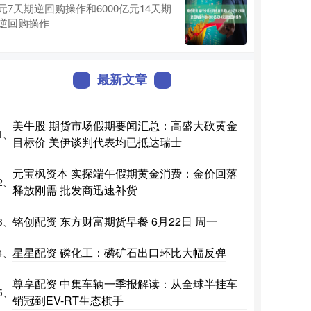
元7天期逆回购操作和6000亿元14天期
逆回购操作
最新文章
美牛股 期货市场假期要闻汇总：高盛大砍黄金
1、
目标价 美伊谈判代表均已抵达瑞士
元宝枫资本 实探端午假期黄金消费：金价回落
2、
释放刚需 批发商迅速补货
铭创配资 东方财富期货早餐 6月22日 周一
3、
星星配资 磷化工：磷矿石出口环比大幅反弹
4、
尊享配资 中集车辆一季报解读：从全球半挂车
5、
销冠到EV-RT生态棋手