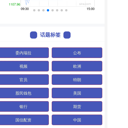
话题标签
委内瑞拉
公布
视频
欧洲
官员
特朗
股民钱包
美国
银行
期货
国信配资
中国