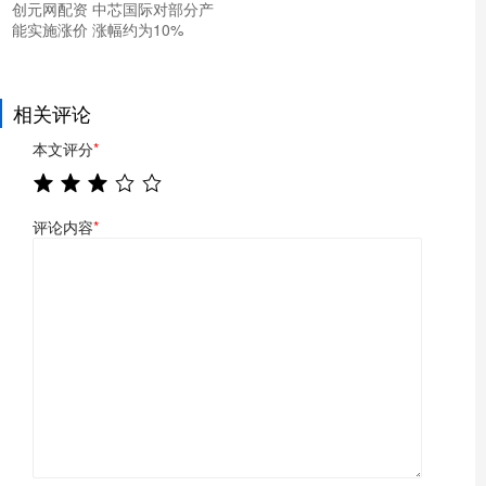
创元网配资 中芯国际对部分产
能实施涨价 涨幅约为10%
相关评论
本文评分
*
评论内容
*