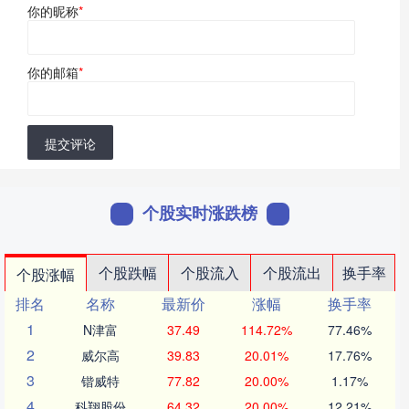
你的昵称
*
你的邮箱
*
提交评论
个股实时涨跌榜
个股跌幅
个股流入
个股流出
换手率
个股涨幅
排名
名称
最新价
涨幅
换手率
1
N津富
37.49
114.72%
77.46%
2
威尔高
39.83
20.01%
17.76%
3
锴威特
77.82
20.00%
1.17%
4
科翔股份
64.32
20.00%
12.21%