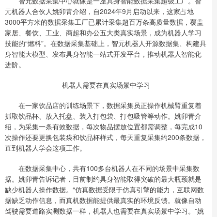
智元数据采集中心就像是一座具身智能数据采集超级工厂。智
元机器人合伙人姚卯青介绍，自2024年9月启动以来，这家占地
3000平方米的数据采集工厂已累计采集超百万条高质量数据，覆盖
家居、餐饮、工业、商超和办公五大类真实场景，成为机器人学习
技能的“燃料”。在数据采集基础上，智元机器人开源数据集、构建具
身智能大模型、发布具身智能一站式开发平台，推动机器人智能化
进阶。
机器人需要在真实场景中学习
在一家饮品店的训练场景下，数据采集员正操作机械臂重复着
抓取饮品杯、放入托盘、装入打包袋、打包吸管等动作。姚卯青介
绍，为采集一条有效数据，每次物品摆放位置都需调整，每完成10
次操作还要更换包装袋和饮品杯样式，每天重复采集约200条数据，
直到机器人学会这项工作。
在数据采集中心，共有100多台机器人在不同的场景中采集数
据。姚卯青告诉记者，目前制约具身智能取得突破的最大瓶颈就是
缺少机器人操作数据。“仿真数据受限于仿真引擎的能力，互联网数
据缺乏动作信息，而真机数据能提供最真实的环境反馈。就像自动
驾驶需要道路实测数据一样，机器人也需要在真实场景中学习。”姚