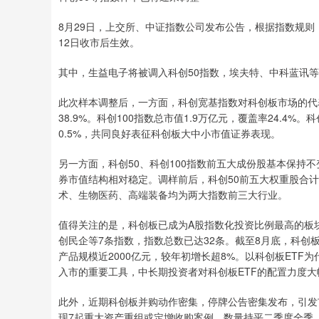
8月29日，上交所、中证指数公司发布公告，根据指数规则，
12日收市后生效。
其中，生益电子将被调入科创50指数，埃夫特、中科蓝讯等
此次样本调整后，一方面，科创宽基指数对科创板市场的代表
38.9%。科创100指数总市值1.9万亿元，覆盖率24.4%。
0.5%，共同良好表征科创板大中小市值证券表现。
另一方面，科创50、科创100指数前五大成份股基本保持
券市值结构相对稳定。调样前后，科创50前五大权重股合计权重
术、生物医药、高端装备均为两大指数前三大行业。
值得关注的是，科创板已成为A股指数化投资比例最高的板
创民企等7条指数，指数总数已达32条。截至8月底，科创板已
产品规模近2000亿元，较年初增长超8%。以科创板ET
入市的重要工具，中长期投资者对科创板ETF的配置力度大
此外，近期科创板并购动作密集，停牌公告密集发布，引发市
现7起重大资产重组或定增收购案例，数量持平二季度全季