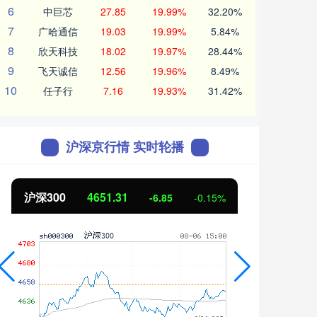
6
中巨芯
27.85
19.99%
32.20%
7
广哈通信
19.03
19.99%
5.84%
8
欣天科技
18.02
19.97%
28.44%
9
飞天诚信
12.56
19.96%
8.49%
10
任子行
7.16
19.93%
31.42%
沪深京行情 实时轮播
沪深300
4651.31
北证
-6.85
-0.15%