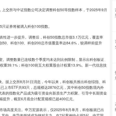
上交所与中证指数公司决定调整科创50等指数样本，于2025年9月
5只证券将被调入科创100指数。
性进一步提升。调整后，科创50指数总市值3.1万亿元，覆盖率
科创50、科创100、科创200总市值覆盖率达84.6%，较调样前提升
不变。调整数量已连续数个季度均未达到比例限制，显示出科创板证
39.1%；科创100前五大权重股合计权重13.9%。新一代信息技
块。据上交所8月31日消息，今年以来，科创板共推出科创综指、科
上市ETF共93只，总规模达2876亿元，其中科创50指数境内外
F为代表的指数化产品成为吸引资金向新质生产力积聚、引导中长期资金
幅提升，截至6月底合计配置规模已超400亿元。
场高度关注。申万宏源表示，仅2025年8月单月，科创板就已出
。其中，半导体领域成为绝对主力，在7起案例中占据5起。中芯国