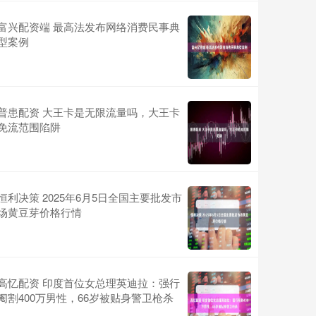
富兴配资端 最高法发布网络消费民事典
型案例
普患配资 大王卡是无限流量吗，大王卡
免流范围陷阱
恒利决策 2025年6月5日全国主要批发市
场黄豆芽价格行情
高忆配资 印度首位女总理英迪拉：强行
阉割400万男性，66岁被贴身警卫枪杀