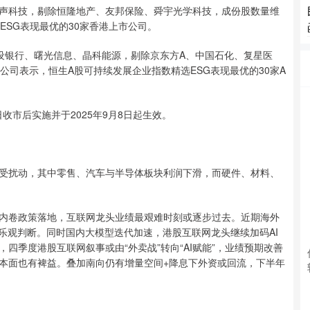
声科技，剔除恒隆地产、友邦保险、舜宇光学科技，成份股数量维
ESG表现最优的30家香港上市公司。
设银行、曙光信息、晶科能源，剔除京东方A、中国石化、复星医
公司表示，恒生A股可持续发展企业指数精选ESG表现最优的30家A
收市后实施并于2025年9月8日起生效。
受扰动，其中零售、汽车与半导体板块利润下滑，而硬件、材料、
内卷政策落地，互联网龙头业绩最艰难时刻或逐步过去。近期海外
乐观判断。同时国内大模型迭代加速，港股互联网龙头继续加码AI
四季度港股互联网叙事或由“外卖战”转向“AI赋能”，业绩预期改善
本面也有裨益。叠加南向仍有增量空间+降息下外资或回流，下半年