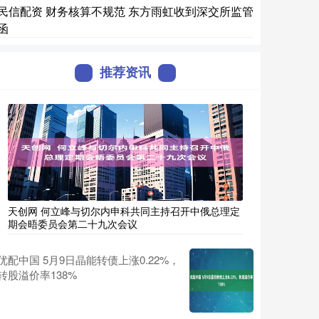
民信配资 财务核算不规范 东方雨虹收到深交所监管
函
推荐资讯
天创网 何立峰与切尔内申科共同主持召开中俄总理定
期会晤委员会第二十九次会议
优配中国 5月9日晶能转债上涨0.22%，
转股溢价率138%