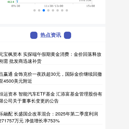
热点资讯
元宝枫资本 实探端午假期黄金消费：金价回落释放
刚需 批发商迅速补货
点赢通 金饰克价一夜跌超30元，国际金价继续回撤
至4500美元附近
恒运资本 智能汽车ETF基金 汇添富基金管理股份有
限公司关于董事长变更的公告
乐融配 长盛国企改革混合：2025年第二季度利润
271757万元 净值增长率753%