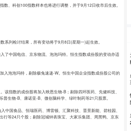
指数、科创100指数样本也将进行调整，并于9月12日收市后生效。
数系列检讨结果，所有变动将于9月8日(星期一)起生效。
，加入了中国电信、京东物流、泡泡玛特。恒生指数成份股的变动亦适
将加入泡泡玛特，剔除极兔速递-W。恒生中国企业指数成份股公司的
只。该指数的成份股将加入映恩生物-B；剔除四环医药、先健科技、
普生物-B、康诺亚-B、微创脑科学、绿叶制药等21只股票。
将纳入中国食品、恒瑞医药、博雷顿、汇聚科技、晋景新能、碧桂园、
出行等24只个股；剔除冠城钟表珠宝、大家乐集团、周黑鸭、京东