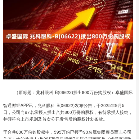
（原标题：兆科眼科-B(06622)授出800万份购股权）卓盛国际
智通财经APP讯，兆科眼科-B(06622)发布公告，于2025年9月5
日，公司向97名承授人授出合共800万份购股权，有待承授人接纳，
并须符合上市规则及首次公开发售后购股权计划条款。
于合共800万份购股权中，595万份已授予90名属集团雇员而非公司
关连人士的承授人;及205万份已授予7名属公司董事及╱或最高行政