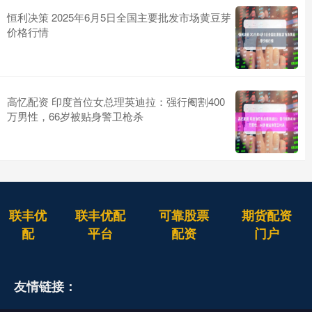
恒利决策 2025年6月5日全国主要批发市场黄豆芽
价格行情
高忆配资 印度首位女总理英迪拉：强行阉割400
万男性，66岁被贴身警卫枪杀
联丰优
联丰优配
可靠股票
期货配资
配
平台
配资
门户
友情链接：