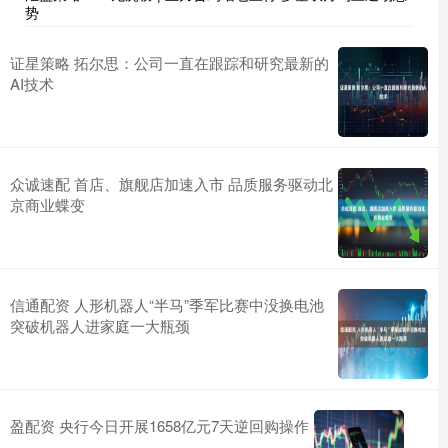
势
证星策略 拓尔思：公司一直在跟踪和研究最新的
AI技术
众诚速配 首店、旗舰店加速入市 品质服务驱动北
京商业蝶变
信通配资 人形机器人“半马”季军比赛中没换电池
突破机器人进家庭一大瓶颈
盈配资 央行今日开展1658亿元7天逆回购操作