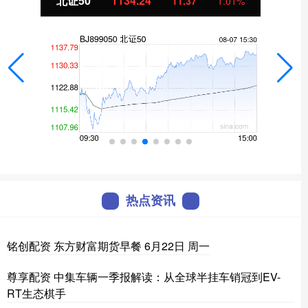
北证50
1134.24
11.37
1.01%
热点资讯
铭创配资 东方财富期货早餐 6月22日 周一
尊享配资 中集车辆一季报解读：从全球半挂车销冠到EV-
RT生态棋手