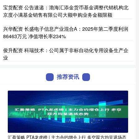
宝货配资 公告速递：渤海汇添金货币基金调整代销机构北
京度小满基金销售有限公司大额申购业务金额限额
兴华配资 长盛电子信息产业混合A：2025年第二季度利润
86463万元 净值增长率234%
俊升配资 科瑞技术：公司属于非标自动化专用设备生产企
业
推荐资讯
汇盈策略 PTA龙虎榜 | 主力合约增仓上行 多空双方均呈退场态