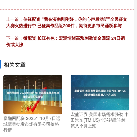
上一篇：
信钰配资 “我在济南刚刚好，你的心声最动听”全民征文
大赛火热进行中 已征集作品近200件，期待更多市民踊跃参与
下一篇：
微配资 长江有色：宏观情绪高涨刺激资金回流 24日铜
价或大涨
相关文章
宏盛证券 美国市场需求强劲 丰
赢翻网配资 2025年10月7日运
田汽车(TM.US)全球销量连续
城蔬菜批发市场有限公司价格
第八个月上涨
行情