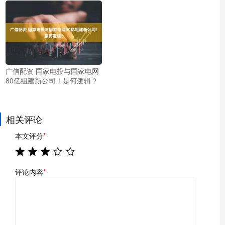
广信配资 国家电投与国家电网
80亿组建新公司！是何逻辑？
相关评论
本文评分
*
评论内容
*