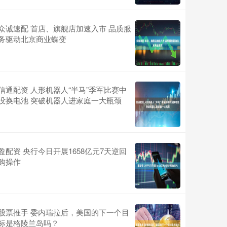
众诚速配 首店、旗舰店加速入市 品质服
务驱动北京商业蝶变
信通配资 人形机器人“半马”季军比赛中
没换电池 突破机器人进家庭一大瓶颈
盈配资 央行今日开展1658亿元7天逆回
购操作
股票推手 委内瑞拉后，美国的下一个目
标是格陵兰岛吗？