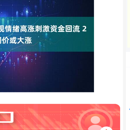
沪深300
4679.52
89%
28.21
0.61%