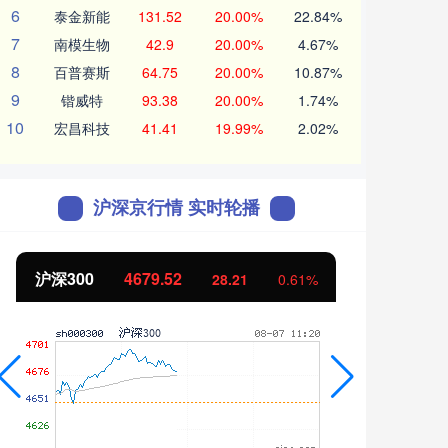
6
泰金新能
131.52
20.00%
22.84%
7
南模生物
42.9
20.00%
4.67%
8
百普赛斯
64.75
20.00%
10.87%
9
锴威特
93.38
20.00%
1.74%
10
宏昌科技
41.41
19.99%
2.02%
沪深京行情 实时轮播
北证50
1127.06
创业
4.19
0.37%