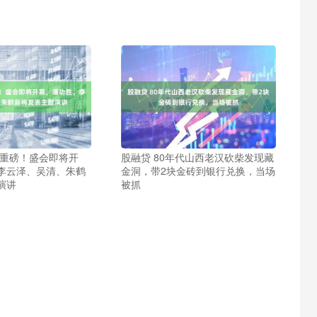
日重磅！盛会即将开
股融贷 80年代山西老汉砍柴发现藏
李云泽、吴清、朱鹤
金洞，带2块金砖到银行兑换，当场
演讲
被抓