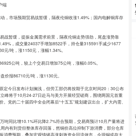
户端
磋商启动，市场预期贸易战暂缓，隔夜伦铜收涨1.49%；国内电解铜库存
易战暂缓，提振金属需求前景，隔夜伦铜走势强劲，尾盘涨势靠
9%，成交量24037手增加8522手，持仓量315591手减少1677
元/吨，涨1150元，涨幅1.34%。
925公吨，较上个交易日增加75公吨，涨幅0.05%。
报86710元/吨，涨1130元。
今日发布计划搁浅，但劳工部仍将按期于北京时间20：30公布
立峰将于10月24-27日赴马与美方开展经贸磋商，围绕两国元首重
价。党的二十届四中全会闭幕后“十五五”规划建议出台，扩大内需、
吨同比增10.1%环比降2.7%符合预期，交易商预计10月产量将进
吨，虽周内有到货但整体库存回落，然铜价高位抑制下游消费，部分仓库
振消费预期，叠加宏观情绪高涨刺激资金回流做市，今现铜或存大