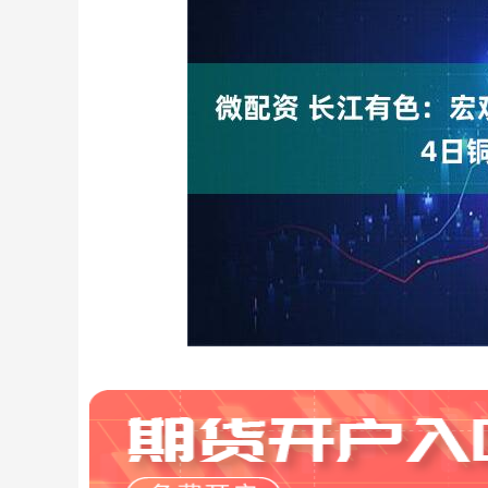
深证成指
14236.05
0
0.37%
125.93
0.