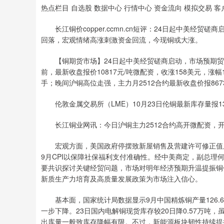
热点栏目 自选股 数据中心 行情中心 资金流向 模拟交易 客
长江铜价copper.ccmn.cn短评：24日起中美经贸
回落，宏观情绪高涨刺激资金回流，今现铜或大涨。
【铜期货市场】24日起中美经贸磋商启动，市场预期贸
前，最新收盘报价10817元/吨微配资，收涨158美元，涨幅1.4
手；晚间沪铜高位走强，主力月2512合约最新收盘价报86730
伦敦金属交易所（LME）10月23日伦铜最新库存量报136
长江铜业网讯：今日沪铜主力2512合约高开微配资，开盘价
宏观方面，美国政府停摆致新屋销售及营建许可修正值原定
9月CPI以保障社保福利支付准确性。经中美商定，副总理何
要共识探讨关键经贸问题，市场对明年经济预期升温提振铜
新质生产力培育及高质量发展政策为市场注入信心。
基本面，国家统计局数据显示9月中国精炼铜产量126.6万
一步下降。23日国内电解铜现货库存较20日降0.57万
出库量一般致库存降幅有限。不过，新能源板块韧性持续提