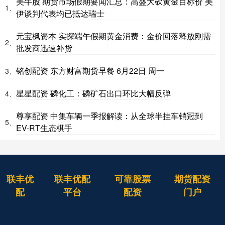
美牛股 期货市场假期要闻汇总：高盛大砍黄金目标价 美
1、
伊谈判代表均已抵达瑞士
元宝枫资本 实探端午假期黄金消费：金价回落释放刚需
2、
批发商迅速补货
铭创配资 东方财富期货早餐 6月22日 周一
3、
星星配资 磷化工：磷矿石出口环比大幅反弹
4、
尊享配资 中集车辆一季报解读：从全球半挂车销冠到
5、
EV-RT生态棋手
联丰优
联丰优配
可靠股票
期货配资
配
平台
配资
门户