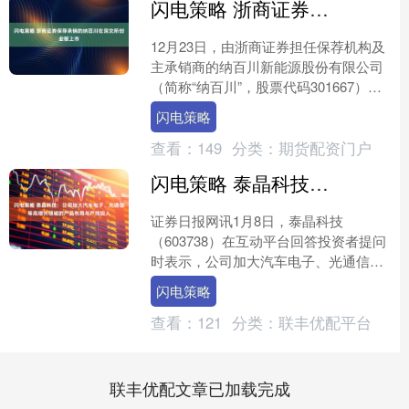
闪电策略 浙商证券保荐承销的纳百川在深交所创业板上市
12月23日，由浙商证券担任保荐机构及
主承销商的纳百川新能源股份有限公司
（简称“纳百川”，股票代码301667）首
次公开发行股票并在深圳证券交易所创
闪电策略
业板挂牌上市....
查看：
149
分类：
期货配资门户
闪电策略 泰晶科技：公司加大汽车电子、光通信等高增长领域的产品布局与产线投入
证券日报网讯1月8日，泰晶科技
（603738）在互动平台回答投资者提问
时表示，公司加大汽车电子、光通信、
数据中心、AI算力等高增长领域的产品
闪电策略
布局与产线投入，具备....
查看：
121
分类：
联丰优配平台
联丰优配文章已加载完成