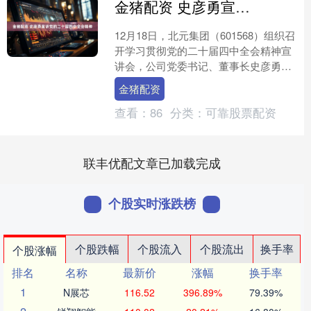
金猪配资 史彦勇宣讲党的二十届四中全会精神
12月18日，北元集团（601568）组织召
开学习贯彻党的二十届四中全会精神宣
讲会，公司党委书记、董事长史彦勇作
专题宣讲。公司职能部门管理人员45人
金猪配资
聆听宣讲。 ....
查看：
86
分类：
可靠股票配资
联丰优配文章已加载完成
个股实时涨跌榜
个股跌幅
个股流入
个股流出
换手率
个股涨幅
排名
名称
最新价
涨幅
换手率
1
N展芯
116.52
396.89%
79.39%