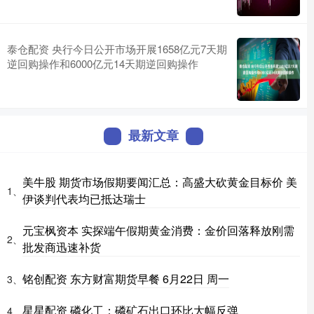
泰仓配资 央行今日公开市场开展1658亿元7天期
逆回购操作和6000亿元14天期逆回购操作
最新文章
美牛股 期货市场假期要闻汇总：高盛大砍黄金目标价 美
1、
伊谈判代表均已抵达瑞士
元宝枫资本 实探端午假期黄金消费：金价回落释放刚需
2、
批发商迅速补货
铭创配资 东方财富期货早餐 6月22日 周一
3、
星星配资 磷化工：磷矿石出口环比大幅反弹
4、