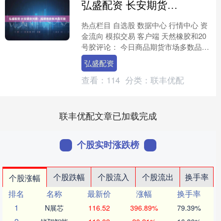
弘盛配资 长安期货刘娜：短期橡胶有冲高可能
热点栏目 自选股 数据中心 行情中心 资
金流向 模拟交易 客户端 天然橡胶和20
号胶评论： 今日商品期货市场多数品种
上涨，文华商品指数收涨0.47%，其中
弘盛配资
贵金属....
查看：
114
分类：
联丰优配
联丰优配文章已加载完成
个股实时涨跌榜
个股跌幅
个股流入
个股流出
换手率
个股涨幅
排名
名称
最新价
涨幅
换手率
1
N展芯
116.52
396.89%
79.39%