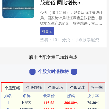
股壹佰 同比增长5.7% 前三季度浙江经济成绩单出炉
今天（10月24日），记者从浙江省统计
局、国家统计局浙江调查总队获悉，根
据地区生产总值统一核算结果，前三季
度，全省地区生产总值68495亿元，按
股壹佰
不变价格计算，同....
查看：
101
分类：
可靠股票配资
联丰优配文章已加载完成
个股实时涨跌榜
个股跌幅
个股流入
个股流出
换手率
个股涨幅
排名
名称
最新价
涨幅
换手率
1
N展芯
116.52
396.89%
79.39%