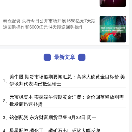
泰仓配资 央行今日公开市场开展1658亿元7天期
逆回购操作和6000亿元14天期逆回购操作
最新文章
美牛股 期货市场假期要闻汇总：高盛大砍黄金目标价 美
1、
伊谈判代表均已抵达瑞士
元宝枫资本 实探端午假期黄金消费：金价回落释放刚需
2、
批发商迅速补货
铭创配资 东方财富期货早餐 6月22日 周一
3、
星星配资 磷化工：磷矿石出口环比大幅反弹
4、