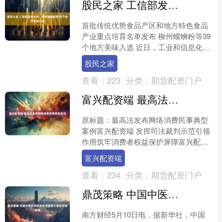
股民之家 工信部发布名单，柳州螺蛳粉等39个地方美味入选
首批传统优势食品产区和地方特色食品
产业重点培育名单发布 柳州螺蛳粉等39
个地方美味入选 近日，工业和信息化部
发布首批传统优势食品产区和地方特色
股民之家
食品产业重点培育名....
查看：
223
分类：
期货配资门户
富兴配资端 最高法发布网络消费民事典型案例
原标题：最高法发布网络消费民事典型
案例富兴配资端 发挥司法裁判示范引领
作用筑牢消费者权益保护屏障富兴配资
端 6月16日，最高人民法院发布5个网络
富兴配资端
消费民事典型案例....
查看：
234
分类：
期货配资门户
鼎茂策略 中国中医科学院发布中医药大模型评测标准
南方财经5月10日电，据新华社，中国