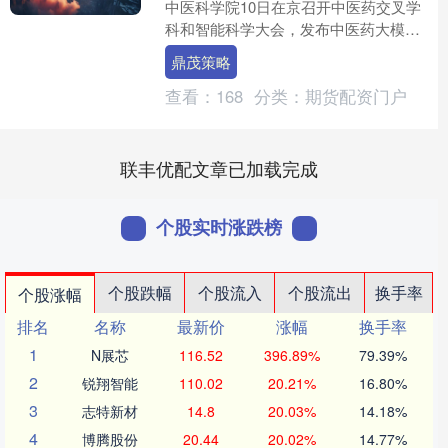
中医科学院10日在京召开中医药交叉学
科和智能科学大会，发布中医药大模型
评测标准《面向行业的大规模预训练模
鼎茂策略
型技术和应用评估方法....
查看：
168
分类：
期货配资门户
联丰优配文章已加载完成
个股实时涨跌榜
个股跌幅
个股流入
个股流出
换手率
个股涨幅
排名
名称
最新价
涨幅
换手率
1
N展芯
116.52
396.89%
79.39%
2
锐翔智能
110.02
20.21%
16.80%
3
志特新材
14.8
20.03%
14.18%
4
博腾股份
20.44
20.02%
14.77%