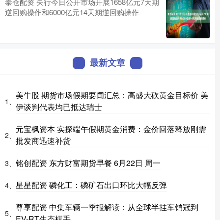
泰仓配资 央行今日公开市场开展1658亿元7天期
逆回购操作和6000亿元14天期逆回购操作
最新文章
美牛股 期货市场假期要闻汇总：高盛大砍黄金目标价 美
1、
伊谈判代表均已抵达瑞士
元宝枫资本 实探端午假期黄金消费：金价回落释放刚需
2、
批发商迅速补货
铭创配资 东方财富期货早餐 6月22日 周一
3、
星星配资 磷化工：磷矿石出口环比大幅反弹
4、
尊享配资 中集车辆一季报解读：从全球半挂车销冠到
5、
EV-RT生态棋手