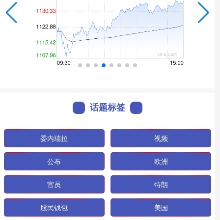
话题标签
委内瑞拉
视频
公布
欧洲
官员
特朗
股民钱包
美国