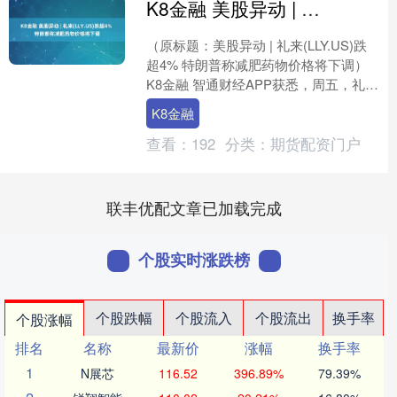
K8金融 美股异动 | 礼来(LLY.US)跌超4% 特朗普称减肥药物价格将下调
（原标题：美股异动 | 礼来(LLY.US)跌
超4% 特朗普称减肥药物价格将下调）
K8金融 智通财经APP获悉，周五，礼来
(LLY.US)开盘跌超4%，为8月7....
K8金融
查看：
192
分类：
期货配资门户
联丰优配文章已加载完成
个股实时涨跌榜
个股跌幅
个股流入
个股流出
换手率
个股涨幅
排名
名称
最新价
涨幅
换手率
1
N展芯
116.52
396.89%
79.39%