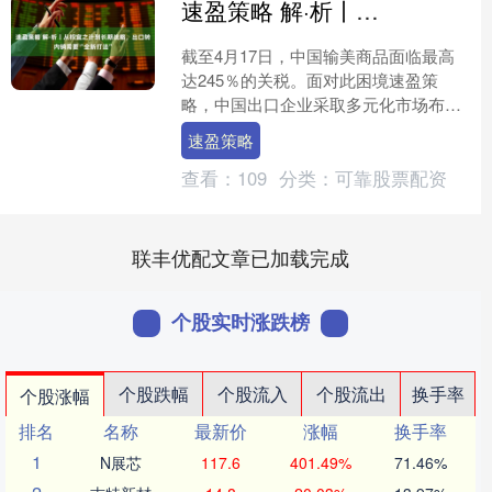
速盈策略 解·析丨从权宜之计到长期战略，出口转内销需要“全新打法”
截至4月17日，中国输美商品面临最高
达245％的关税。面对此困境速盈策
略，中国出口企业采取多元化市场布
局、转战内需市场等策略，力求减轻负
速盈策略
面影响。出口企业的这一转....
查看：
109
分类：
可靠股票配资
联丰优配文章已加载完成
个股实时涨跌榜
个股跌幅
个股流入
个股流出
换手率
个股涨幅
排名
名称
最新价
涨幅
换手率
1
N展芯
117.6
401.49%
71.46%