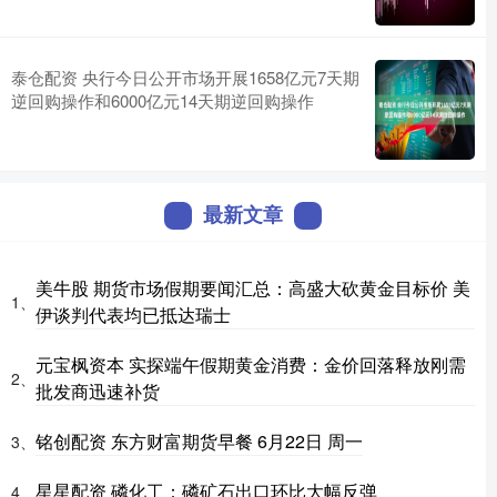
泰仓配资 央行今日公开市场开展1658亿元7天期
逆回购操作和6000亿元14天期逆回购操作
最新文章
美牛股 期货市场假期要闻汇总：高盛大砍黄金目标价 美
1、
伊谈判代表均已抵达瑞士
元宝枫资本 实探端午假期黄金消费：金价回落释放刚需
2、
批发商迅速补货
铭创配资 东方财富期货早餐 6月22日 周一
3、
星星配资 磷化工：磷矿石出口环比大幅反弹
4、