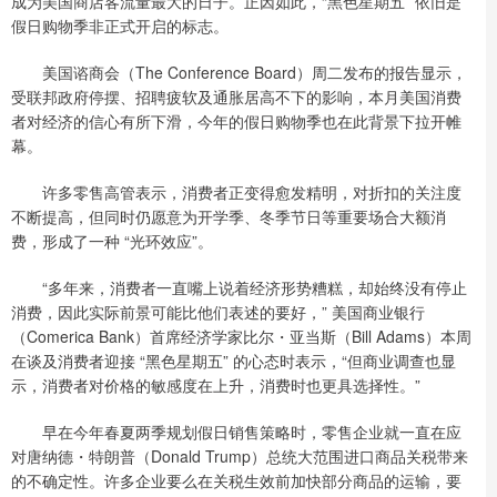
成为美国商店客流量最大的日子。正因如此，“黑色星期五” 依旧是
假日购物季非正式开启的标志。
美国谘商会（The Conference Board）周二发布的报告显示，
受联邦政府停摆、招聘疲软及通胀居高不下的影响，本月美国消费
者对经济的信心有所下滑，今年的假日购物季也在此背景下拉开帷
幕。
许多零售高管表示，消费者正变得愈发精明，对折扣的关注度
不断提高，但同时仍愿意为开学季、冬季节日等重要场合大额消
费，形成了一种 “光环效应”。
“多年来，消费者一直嘴上说着经济形势糟糕，却始终没有停止
消费，因此实际前景可能比他们表述的要好，” 美国商业银行
（Comerica Bank）首席经济学家比尔・亚当斯（Bill Adams）本周
在谈及消费者迎接 “黑色星期五” 的心态时表示，“但商业调查也显
示，消费者对价格的敏感度在上升，消费时也更具选择性。”
早在今年春夏两季规划假日销售策略时，零售企业就一直在应
对唐纳德・特朗普（Donald Trump）总统大范围进口商品关税带来
的不确定性。许多企业要么在关税生效前加快部分商品的运输，要