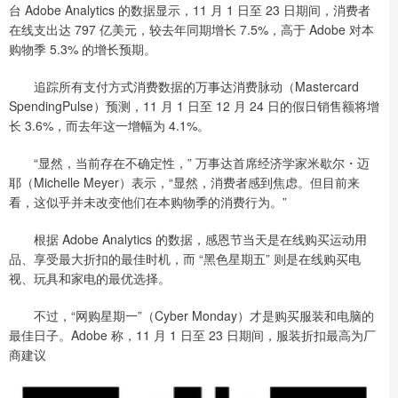
台 Adobe Analytics 的数据显示，11 月 1 日至 23 日期间，消费者
在线支出达 797 亿美元，较去年同期增长 7.5%，高于 Adobe 对本
购物季 5.3% 的增长预期。
追踪所有支付方式消费数据的万事达消费脉动（Mastercard
SpendingPulse）预测，11 月 1 日至 12 月 24 日的假日销售额将增
长 3.6%，而去年这一增幅为 4.1%。
“显然，当前存在不确定性，” 万事达首席经济学家米歇尔・迈
耶（Michelle Meyer）表示，“显然，消费者感到焦虑。但目前来
看，这似乎并未改变他们在本购物季的消费行为。”
根据 Adobe Analytics 的数据，感恩节当天是在线购买运动用
品、享受最大折扣的最佳时机，而 “黑色星期五” 则是在线购买电
视、玩具和家电的最优选择。
不过，“网购星期一”（Cyber Monday）才是购买服装和电脑的
最佳日子。Adobe 称，11 月 1 日至 23 日期间，服装折扣最高为厂
商建议