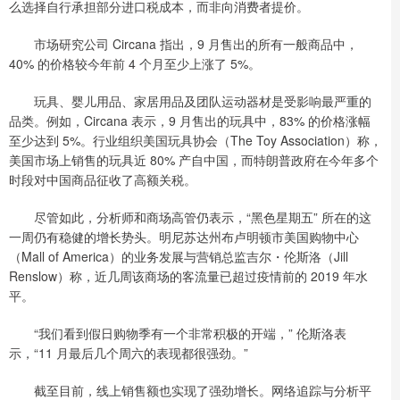
么选择自行承担部分进口税成本，而非向消费者提价。
市场研究公司 Circana 指出，9 月售出的所有一般商品中，
40% 的价格较今年前 4 个月至少上涨了 5%。
玩具、婴儿用品、家居用品及团队运动器材是受影响最严重的
品类。例如，Circana 表示，9 月售出的玩具中，83% 的价格涨幅
至少达到 5%。行业组织美国玩具协会（The Toy Association）称，
美国市场上销售的玩具近 80% 产自中国，而特朗普政府在今年多个
时段对中国商品征收了高额关税。
尽管如此，分析师和商场高管仍表示，“黑色星期五” 所在的这
一周仍有稳健的增长势头。明尼苏达州布卢明顿市美国购物中心
（Mall of America）的业务发展与营销总监吉尔・伦斯洛（Jill
Renslow）称，近几周该商场的客流量已超过疫情前的 2019 年水
平。
“我们看到假日购物季有一个非常积极的开端，” 伦斯洛表
示，“11 月最后几个周六的表现都很强劲。”
截至目前，线上销售额也实现了强劲增长。网络追踪与分析平