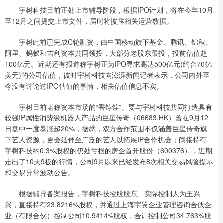
宇树科技目前正处上市辅导阶段，根据IPO计划，将在今年10月
至12月之间提交上市文件，届时将披露相关运营数据。
宇树此前已完成C轮融资，由中国移动旗下基金、腾讯、锦秋、
阿里、蚂蚁和吉利资本共同领投，大部分老股东跟投，投前估值超
100亿元。近期还有报道称宇树正为IPO寻求高达500亿元(约合70亿
美元)的公司估值，彼时宇树科技向澎湃新闻记者表示，公司内外至
今没有讨论过IPO估值的事情，相关估值信息不实。
宇树目前堪称资本市场的“香饽饽”。要与宇树科技共同打造具有
较强IP属性消费级机器人产品的巨星传奇（06683.HK）曾在9月12
日盘中一度暴涨超20%，据悉，双方合作范围不仅涵盖巨星传奇旗
下艺人资源，更会延伸至广泛的艺人以拓展IP合作机会；间接持有
宇树科技约0.3%股权的仍处亏损的房企首开股份（600376），近期
走出了10天9板的行情，公司9月以来已经发布8次相关交易风险提示
和交易异常波动公告。
根据辅导备案报告，宇树科技控股股东、实际控制人为王兴
兴，直接持有23.8216%股权，并通过上海宇翼企业管理咨询合伙企
业（有限合伙）控制公司10.9414%股权，合计控制公司34.763%股