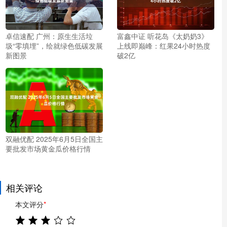
卓信速配 广州：原生生活垃
富鑫中证 听花岛《太奶奶3》
圾“零填埋”，绘就绿色低碳发展
上线即巅峰：红果24小时热度
新图景
破2亿
双融优配 2025年6月5日全国主
要批发市场黄金瓜价格行情
相关评论
本文评分
*