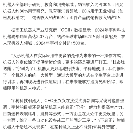
机器人全部用于研究、教育和消费领域，销售收入约占30%；四足
机器人约80%用于研究、教育和消费领域，20%用于工业领域（如
检测和消防），销售收入约占65%；组件产品的销售收入约占5%。
据高工机器人产业研究所（GGII）数据显示，2024年宇树科技
机器狗年销量高达2.37万台，约占全球市场69.75%融可赢配资，在
人形机器人领域，2024年宇树交付超1500台。
“人形机器人在实际应用中更多的是作为未来的一种操作方式，
机器人的定位除了提供情绪价值，更多的还是要进厂打工。”杜鑫峰
透露，“宇树为了让机器人更好地进行快速、平稳地使用，我们推出
了一个机器人的统一大模型，通过大模型的方式在孪生平台上先进
行训练，再到现场进行快速应用，在未来能够打造所见即所得、即
插即用的机器人模式。”
宇树科技创始人、CEO王兴兴在接受澎湃新闻等采访时也曾强
调，宇树的目标还是希望机器人能真正“干活”，解放和提高生产力。
目前选择表演格斗、跳舞等形式，一方面是在大众中更受欢迎，另
一方面，除了一些自动化设备或工厂的固定工序，“当下真正让智能
机器人干活还不太现实”，在某种意义上还不能算作“具身智能”。