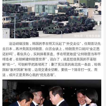
这边硝烟没散，韩国的李在明又玩起了“外交走位”，任期首访先
去日本，再冲美国见特朗普。白宫会谈上，特朗普开口就问“金正恩
还好吗”，看似关心，实则揣着算盘。李在明更敢提“让特朗普当和平
缔造者，在朝鲜建特朗普世界”，说白了，就是想借美国的手逼朝
鲜“统一”。可朝鲜早把路堵死了：删了宪法里的南北统一条款，给韩
国贴“敌对国家”标签，边境交通全切断。要统一？除非打一仗。而
这，或许正是美韩心底的“优先选项”。