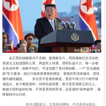
金正恩的战略眼光不含糊。援俄换实力，用高规格纪念活动把
英雄主义刻进国民心里，再提军人待遇、强军队战斗力。每一步都
在告诉外界：朝鲜不怕打。可这也戳了美日韩的眼，一个“非法拥核
国”军力看涨，他们只能靠更紧密的绑定、更狠的军演来施压，恶性
循环越转越急。 东北亚不是谁的棋盘，更容不得小打小闹升级
成战火。各方都想谋利，但得先搞清楚：谁才是亚洲真正的主人。
敢碰大国利益的红线，不管是美韩的军演，还是谁的“战争破局”，最
终都得付出代价。
联丰优配提示：文章来自网络，不代表本站观点。