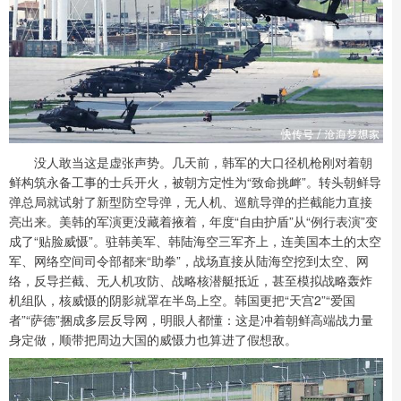
没人敢当这是虚张声势。几天前，韩军的大口径机枪刚对着朝
鲜构筑永备工事的士兵开火，被朝方定性为“致命挑衅”。转头朝鲜导
弹总局就试射了新型防空导弹，无人机、巡航导弹的拦截能力直接
亮出来。美韩的军演更没藏着掖着，年度“自由护盾”从“例行表演”变
成了“贴脸威慑”。驻韩美军、韩陆海空三军齐上，连美国本土的太空
军、网络空间司令部都来“助拳”，战场直接从陆海空挖到太空、网
络，反导拦截、无人机攻防、战略核潜艇抵近，甚至模拟战略轰炸
机组队，核威慑的阴影就罩在半岛上空。韩国更把“天宫2”“爱国
者”“萨德”捆成多层反导网，明眼人都懂：这是冲着朝鲜高端战力量
身定做，顺带把周边大国的威慑力也算进了假想敌。