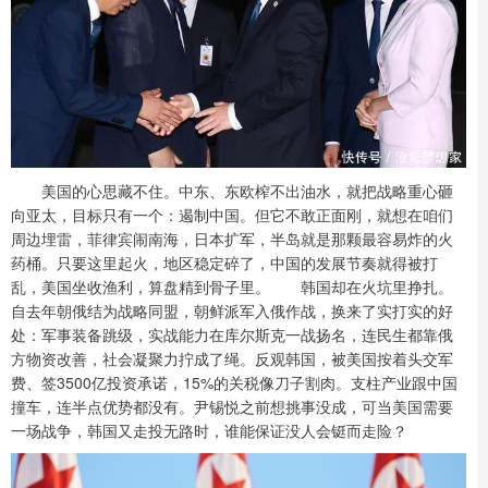
美国的心思藏不住。中东、东欧榨不出油水，就把战略重心砸
向亚太，目标只有一个：遏制中国。但它不敢正面刚，就想在咱们
周边埋雷，菲律宾闹南海，日本扩军，半岛就是那颗最容易炸的火
药桶。只要这里起火，地区稳定碎了，中国的发展节奏就得被打
乱，美国坐收渔利，算盘精到骨子里。 韩国却在火坑里挣扎。
自去年朝俄结为战略同盟，朝鲜派军入俄作战，换来了实打实的好
处：军事装备跳级，实战能力在库尔斯克一战扬名，连民生都靠俄
方物资改善，社会凝聚力拧成了绳。反观韩国，被美国按着头交军
费、签3500亿投资承诺，15%的关税像刀子割肉。支柱产业跟中国
撞车，连半点优势都没有。尹锡悦之前想挑事没成，可当美国需要
一场战争，韩国又走投无路时，谁能保证没人会铤而走险？