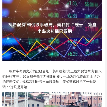
朝鲜半岛的火药桶已经冒烟！美韩攥着“史上最大实战军演”的火
药桶往前冲，80后却先亮了刀楠希配资，一场为赴俄作战将士举办
的授勋仪式，规格高到他亲自单膝跪地，仪式落幕时扔下一句硬
话：“这只是开始”。