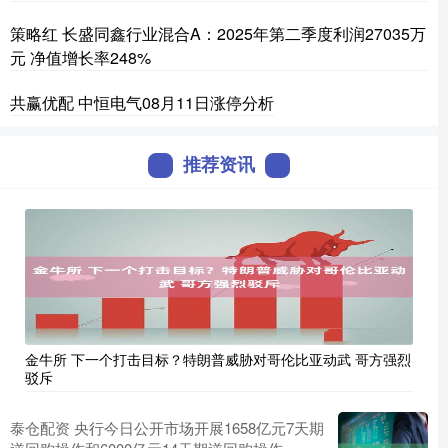
策略红 长盛同鑫行业混合A：2025年第二季度利润27035万
元 净值增长率248%
共赢优配 中恒电气08月11日涨停分析
推荐资讯
金牛所 下一个打击目标？特朗普威胁对哥伦比亚动武 哥方强烈
驳斥
泰仓配资 央行今日公开市场开展1658亿元7天期