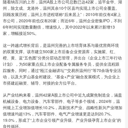
随着纳百川的上市，温州A股上市公司总数已达42家，追平金华、湖
州，除文成、龙港外，温州其余10个区县均实现上市公司全覆盖。
回顾发展历程，温州上市进程堪称“后来居上”：2010年前仅有4家上
市公司，2020年前也仅有20家；而近6年，温州企业密集IPO，不到
6年时间实现数量翻倍，增速惊人，其中2022年以来累计新增13
家，增幅接近50%。
这一跨越式增长背后，是温州完善的上市培育体系与最优营商环境
的双重支撑。该市建立500家上市后备企业资源库，实施紫、红、
橙、黄、蓝“五色图”分类分层动态管理，并出台《企业上市三年行动
计划》，为50家重点拟上市企业配备专属服务专员，提供全流程跟
踪服务。同时，通过“瓯江金融讲坛”“交易所温州行”等70余场专业活
动，以及大罗山基金村建设、“基金+产业”融合发展模式，为企业上
市搭建起融资、辅导、对接的全方位平台。
从产业结构来看，温州42家A股上市公司中近九成聚焦制造业，涵盖
机械设备、电力设备、汽车零部件、电子等多个领域，2024年，温
州规上工业增加值增长10.2%，高新技术产业、战略性新兴产业增加
值增速均超13%，汽车零部件、电气产业增速更是达到20.7%、
19.0%，形成了“上市企业引领产业升级、产业升级孕育上市企业”的
良性循环。