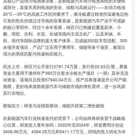
其核心产品动力电池液冷板，是新能源汽车动力电池系统的关键组
成部分，直接关系到电池的安全、续航与高效运行——在动力电池
20℃—35℃的高效工作区间要求下，液冷板通过精准控温避免过热
引发的热失控或过冷导致的容量衰减，是新能源汽车产业不可或缺
的核心零部件。经过十余年发展，纳百川已构建起覆盖蔚来、小
鹏、理想、吉利、长安、长城等国内主流主机厂，以及奔驰、丰
田、现代等国际品牌的庞大客户体系，完成超200款车型适配、300
余项开发项目，产品广泛应用于乘用车、储能等多个场景，展现出
强大的系统匹配与快速响应能力。
此次上市，纳百川公开发行2791.74万股，发行价22.63元/股，募集
资金主要用于滁州年产360万台套水冷板生产项目（一期）及补充流
动资金。该项目总投资57940.04万元，投产后将显著提升公司产能
规模，更好地承接新能源汽车与储能市场的增长需求，进一步巩固
其行业地位。
硬核实力：研发与业绩双驱动，储能开辟第二增长曲线
在新能源汽车行业快速迭代的背景下，公司始终将研发置于战略核
心位置，研发投入逐年加码：2022年至2024年，研发费用分别达
3406.96万元、4394.05万元和5411.17万元，持续的投入转化为丰