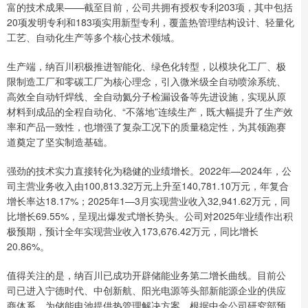
富的技术成果——截至目前，公司共拥有授权专利203项，其中包括
20项发明专利和183项实用新型专利，覆盖热管理结构设计、轻量化
工艺、自动化生产等多个核心技术领域。
生产端，纳百川积极推进智能化、绿色化转型，以模块化工厂、极
限制造工厂和零碳工厂为核心理念，引入微米级全自动喷涂系统、
高效全自动钎焊线、全自动氦分子检漏设备等先进设施，实现从原
材料到成品的全程自动化、“不落地”连续生产，既大幅提升了生产效
率和产品一致性，也增强了复杂工况下的质量稳定性，为其领跑赛
道奠定了坚实制造基础。
强劲的技术实力直接转化为稳健的业绩增长。2022年—2024年，公
司主营业务收入由100,813.32万元上升至140,781.10万元，年复合
增长率达18.17%；2025年1—3月实现营业收入32,941.62万元，同
比增长69.55%，呈现出爆发式增长势头。公司对2025年业绩作出积
极预期，预计全年实现营业收入173,676.42万元，同比增长
20.86%。
值得关注的是，纳百川已成功开辟储能业务第二增长曲线。目前公
司已进入宁德时代、中创新航、阳光电源等头部新能源企业的供应
商体系，为储能电池提供热管理解决方案。根据中金公司研究部预